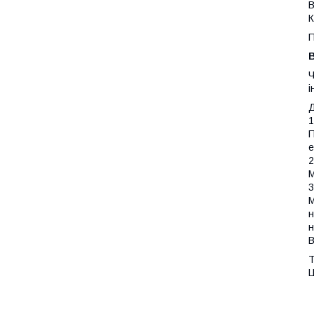
В
К
П
В
Ч
і
Д
1
П
е
2
М
3
М
н
н
В
T
Ц