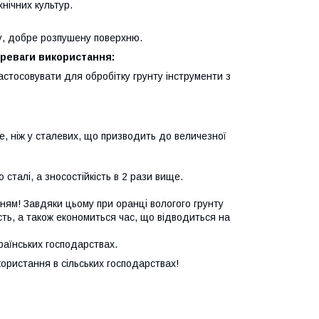
хнічних культур.
у, добре розпушену поверхню.
ереваги використання:
астосовувати для обробітку грунту інструменти з
че, ніж у сталевих, що призводить до величезної
 сталі, а зносостійкість в 2 рази вище.
нням! Завдяки цьому при оранці вологого грунту
сть, а також економиться час, що відводиться на
раїнських господарствах.
ористання в сільських господарствах!