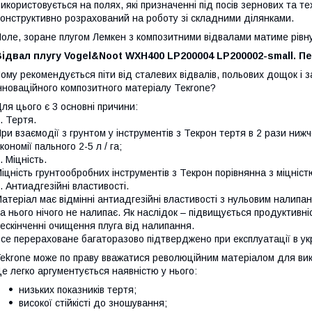
икористовується на полях, які призначенні під посів зернових та те
онструктивно розрахований на роботу зі складними ділянками.
оле, зоране плугом Лемкен з композитними відвалами матиме рівн
ідвал плугу Vogel&Noot WXH400 LP200004 LP200002-small. П
ому рекомендується піти від сталевих відвалів, польових дощок і з
нноваційного композитного матеріалу Текrоne?
ля цього є 3 основні причини:
. Тертя.
ри взаємодії з грунтом у інструментів з Текрон тертя в 2 рази ниж
кономії пального 2-5 л / га;
. Міцність.
іцність грунтообробних інструментів з Текрон порівнянна з міцністю
. Антиадгезійні властивості.
атеріал має відмінні антиадгезійні властивості з нульовим налипа
а нього нічого не налипає. Як наслідок – підвищується продуктивні
ескінченні очищення плуга від налипання.
се перераховане багаторазово підтверджено при експлуатації в ук
ekrone може по праву вважатися революційним матеріалом для вик
е легко аргументується наявністю у нього:
низьких показників тертя;
високої стійкісті до зношування;