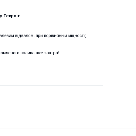
у Текрон:
талевим відвалом, при порівнянній міцності;
ономленого палива вже завтра!