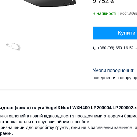
9 752 ₴
В наявності
Код:
Відв
Купити
+380 (98) 653-16-52
повернення товару п
ідвал (крило) плуга Vogel&Noot WXH400 LP200004 LP200002-s
иготовлений в повній відповідності з посадочними отворами башма
становлюється на плуг звичайним способом.
ризначений для обробітку ґрунту, який не є засмічений камінням,
ранки.