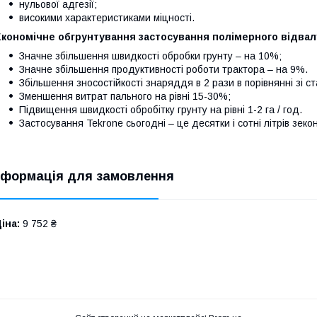
нульової адгезії;
високими характеристиками міцності.
Економічне обгрунтування застосування полімерного відвал
Значне збільшення швидкості обробки грунту – на 10%;
Значне збільшення продуктивності роботи трактора – на 9%.
Збільшення зносостійкості знаряддя в 2 рази в порівнянні зі с
Зменшення витрат пального на рівні 15-30%;
Підвищення швидкості обробітку грунту на рівні 1-2 га / год.
Застосування Tekrone сьогодні – це десятки і сотні літрів зек
нформація для замовлення
іна:
9 752 ₴