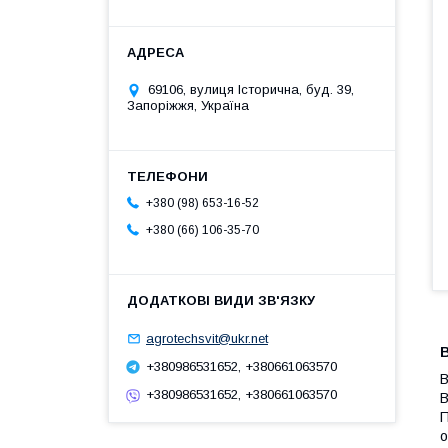
69106, вулиця Історична, буд. 39,
Запоріжжя, Україна
+380 (98) 653-16-52
+380 (66) 106-35-70
agrotechsvit@ukr.net
В
+380986531652, +380661063570
В
+380986531652, +380661063570
В
П
о