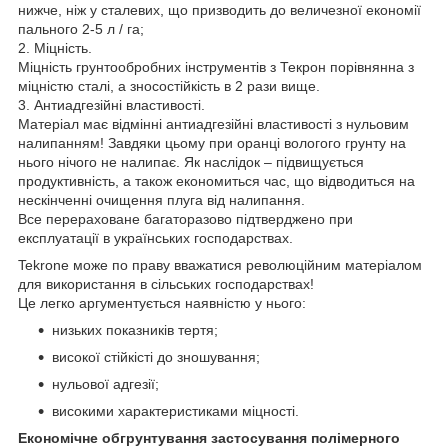
нижче, ніж у сталевих, що призводить до величезної економії
пального 2-5 л / га;
2. Міцність.
Міцність грунтообробних інструментів з Текрон порівнянна з
міцністю сталі, а зносостійкість в 2 рази вище.
3. Антиадгезійні властивості.
Матеріал має відмінні антиадгезійні властивості з нульовим
налипанням! Завдяки цьому при оранці вологого грунту на
нього нічого не налипає. Як наслідок – підвищується
продуктивність, а також економиться час, що відводиться на
нескінченні очищення плуга від налипання.
Все перераховане багаторазово підтверджено при
експлуатації в українських господарствах.
Tekrone може по праву вважатися революційним матеріалом
для використання в сільських господарствах!
Це легко аргументується наявністю у нього:
низьких показників тертя;
високої стійкісті до зношування;
нульової адгезії;
високими характеристиками міцності.
Економічне обгрунтування застосування полімерного