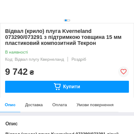
Відвал (крило) плуга Kverneland
073290/073291 з підтримкою товщина 15 мм
пластиковий композитний Текрон
В наявності
Код: Відвал плугу Квернеланд
Роздріб
9 742
₴
Купити
Опис
Доставка
Оплата
Умови повернення
Опис
Відвал (крило) плуга Kverneland 073290/073291 лівий,