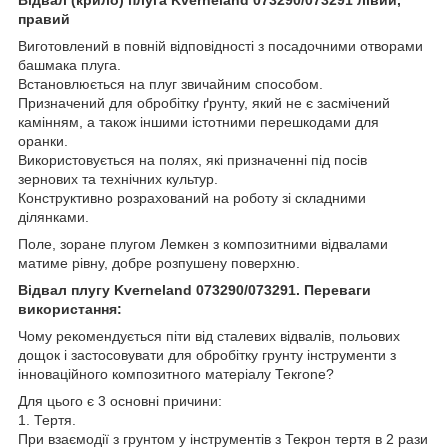
правий
Виготовлений в повній відповідності з посадочними отворами
башмака плуга.
Встановлюється на плуг звичайним способом.
Призначений для обробітку ґрунту, який не є засмічений
камінням, а також іншими істотними перешкодами для
оранки.
Використовується на полях, які призначенні під посів
зернових та технічних культур.
Конструктивно розрахований на роботу зі складними
ділянками.
Поле, зоране плугом Лемкен з композитними відвалами
матиме рівну, добре розпушену поверхню.
Відвал плугу Kverneland 073290/073291​​​​​​​. Переваги
використання:
Чому рекомендується піти від сталевих відвалів, польових
дощок і застосовувати для обробітку грунту інструменти з
інноваційного композитного матеріалу Текrоne?
Для цього є 3 основні причини:
1. Тертя.
При взаємодії з грунтом у інструментів з Текрон тертя в 2 рази