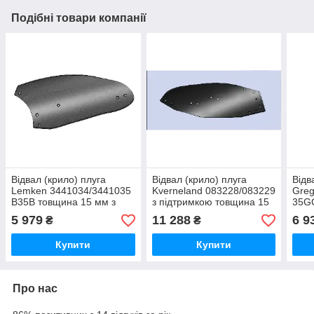
Подібні товари компанії
Відвал (крило) плуга
Відвал (крило) плуга
Відв
Lemken 3441034/3441035
Kverneland 083228/083229
Greg
B35B товщина 15 мм з
з підтримкою товщина 15
35GC
підтримкою пластиковий
мм пластиковий
тов
5 979
11 288
6 9
₴
₴
композитний Текрон
композитний Текрон
плас
Текр
Купити
Купити
Про нас