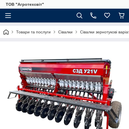
ТОВ "Агротехсвіт"
Товари та послуги
Сівалки
Сівалки зернотукові варіа