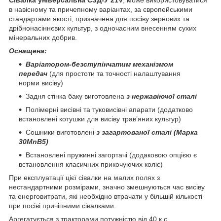
в навісному та причепному варіантах, за європейськими
стандартами якості, призначена для посіву зернових та
дрібнонасіннєвих культур, з одночасним внесенням сухих
мінеральних добрив.
Оснащена:
Варіатором-безступінчатим механізмом
передач
(для простоти та точності налаштування
норми висіву)
Задня стінка баку виготовлена
з нержавіючої сталі
Полімерні висівні та туковисівні апарати (додатково
встановлені котушки для висіву трав’яних культур)
Сошники виготовлені
з загартованої сталі (Марка
30MnB5)
Встановлені пружинні загортачі (додаковою опцією є
встановлення класичних прикочуючих коліс)
При експлуатації цієї сівалки на малих полях з
нестандартними розмірами, значно змешнуються час висіву
та енерговитрати, які необхідно втрачати у більшій кількості
при посіві причіпними сівалками.
Аргегатується з тракторами потужністю від 40 к.с.