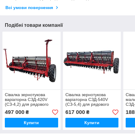
Всі умови повернення
Подібні товари компанії
Сівалка зернотукова
Сівалка зернотукова
Сіва
варіаторна СЗД-420V
варіаторна СЗД-540V
мали
(СЗ-4,2) для рядового
(СЗ-5,4) для рядового
СЗД-
посіву зернових,
посіву зернових,
зерн
497 000
617 000
188
₴
₴
зернобобових і дрібного
зернобобових і дрібного
рядк
насіння
насіння
2,1 
Купити
Купити