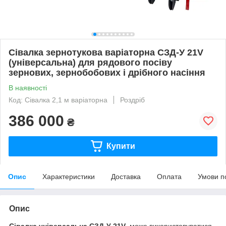
Сівалка зернотукова варіаторна СЗД-У 21V
(універсальна) для рядового посіву
зернових, зернобобових і дрібного насіння
В наявності
Код: Сівалка 2,1 м варіаторна
Роздріб
386 000
₴
Купити
Опис
Характеристики
Доставка
Оплата
Умови п
Опис
Сівалка універсальна СЗД-У 21V
, може використовуватися