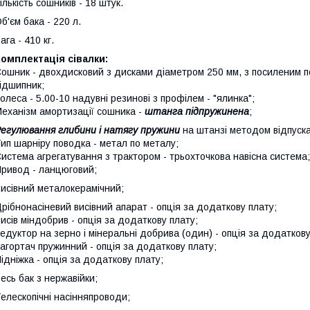
ількість сошників - 18 штук.
б'єм бака - 220 л.
ага - 410 кг.
омплектація сівалки:
ошник - двохдисковий з дисками діаметром 250 мм, з посиленим 
ідшипник;
олеса - 5.00-10 надувні резинові з профілем - "ялинка";
еханізм амортизації сошника -
штанга підпружинена
;
егулювання глибини і натягу пружини
на штанзі методом відпуска
ип шарніру поводка - метал по металу;
истема агрегатування з трактором - трьохточкова навісна система;
ривод - ланцюговий;
исівний металокерамічний;
рібнонасіневий висівний апарат - опція за додаткову плату;
исів міндобрив - опція за додаткову плату;
едуктор на зерно і мінеральні добрива (один) - опція за додаткову
агортач пружинний - опція за додаткову плату;
ідніжка - опція за додаткову плату;
есь бак з нержавійки;
елескопічні насінняпроводи;