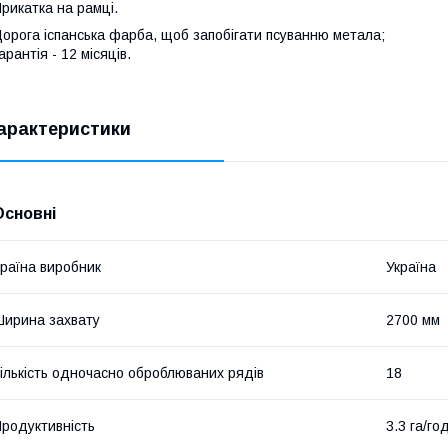
рикатка на рамці.
орога іспанська фарба, щоб запобігати псуванню метала;
арантія - 12 місяців.
арактеристики
Основні
раїна виробник
Україна
ирина захвату
2700 мм
ількість одночасно оброблюваних рядів
18
родуктивність
3.3 га/го