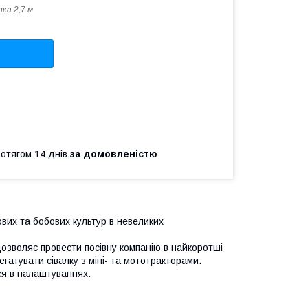
лка 2,7 м
ротягом 14 днів
за домовленістю
вих та бобових культур в невеликих
дозволяє провести посівну компанію в найкоротші
гатувати сівалку з міні- та мототракторами.
ся в налаштуваннях.