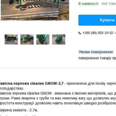
В наявності
Код:
Сіва
Купити
+380 (98) 653-16-52
повернення товару п
авісна зернова сівалка GNOM-2,7
- призначена для посіву зерно
осподарствах.
авісна зернова сівалка GNOM - виконана з якісних матеріалів, що 
троки. Рама зварена з труби та має невелику вагу що дозволяє агре
ростота конструкції дозволяє навіть початківцю швидко розібрати
ирина захвата - 2,7м.