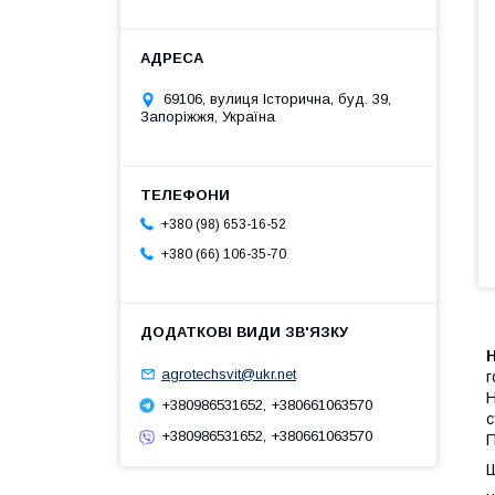
69106, вулиця Історична, буд. 39,
Запоріжжя, Україна
+380 (98) 653-16-52
+380 (66) 106-35-70
Н
agrotechsvit@ukr.net
г
Н
+380986531652, +380661063570
с
+380986531652, +380661063570
П
Ш