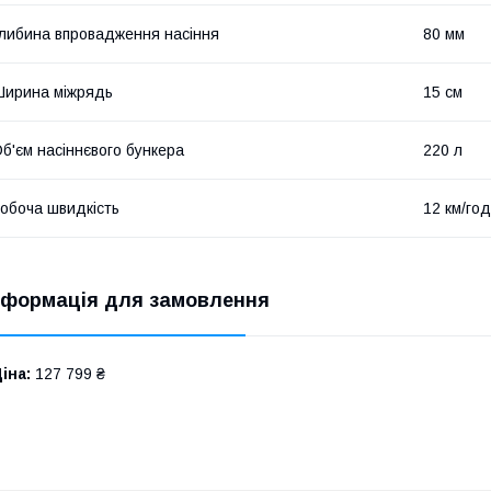
либина впровадження насіння
80 мм
ирина міжрядь
15 см
б'єм насіннєвого бункера
220 л
обоча швидкість
12 км/год
нформація для замовлення
іна:
127 799 ₴