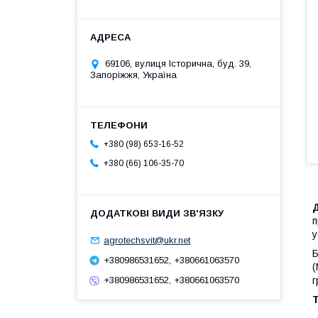
69106, вулиця Історична, буд. 39,
Запоріжжя, Україна
+380 (98) 653-16-52
+380 (66) 106-35-70
п
у
agrotechsvit@ukr.net
Б
+380986531652, +380661063570
(
г
+380986531652, +380661063570
Т