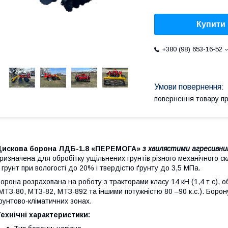
Купити
+380 (98) 653-16-52
повернення товару п
Дискова борона ЛДБ-1.8 «ПЕРЕМОГА»
з хвилястими агресивн
ризначена для обробітку ущільнених грунтів різного механічного с
 грунт при вологості до 20% і твердістю ґрунту до 3,5 МПа.
орона розрахована на роботу з тракторами класу 14 кН (1,4 т с)
МТЗ-80, МТЗ-82, МТЗ-892 та іншими потужністю 80 –90 к.с.). Борон
рунтово-кліматичних зонах.
ехнічні характеристики: