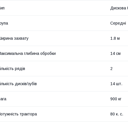
ип
Дискова 
рупа
Середні
ирина захвату
1.8 м
аксимальна глибина обробки
14 см
ількість рядів
2
ількість дисків/зубів
14 шт.
ага
900 кг
отужність трактора
80 к. с.