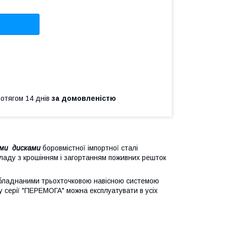
ротягом 14 днів
за домовленістю
ими дисками
боровмістної імпортної сталі
кладу з крошінням і загортанням поживних решток
, обладнаними трьохточковою навісною системою
у серії "ПЕРЕМОГА" можна експлуатувати в усіх