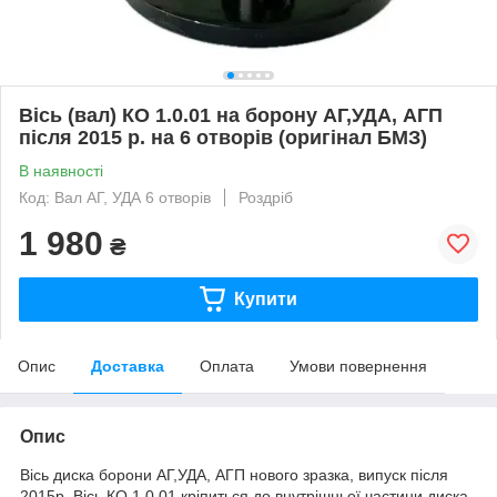
Вісь (вал) КО 1.0.01 на борону АГ,УДА, АГП
після 2015 р. на 6 отворів (оригінал БМЗ)
В наявності
Код: Вал АГ, УДА 6 отворів
Роздріб
1 980
₴
Купити
Опис
Доставка
Оплата
Умови повернення
Опис
Вісь диска борони АГ,УДА, АГП нового зразка, випуск після
2015р. Вісь КО 1.0.01 кріпиться до внутрішньої частини диска