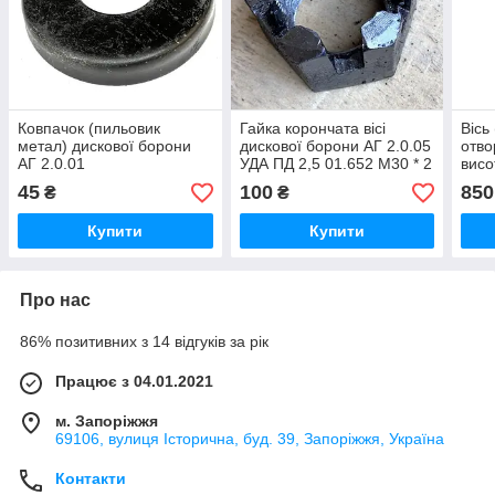
Ковпачок (пильовик
Гайка корончата вісі
Вісь
метал) дискової борони
дискової борони АГ 2.0.05
отво
АГ 2.0.01
УДА ПД 2,5 01.652 М30 * 2
висо
EVRO
УДА
45
100
850
₴
₴
Купити
Купити
Про нас
86% позитивних з 14 відгуків за рік
Працює з 04.01.2021
м. Запоріжжя
69106, вулиця Історична, буд. 39, Запоріжжя, Україна
Контакти