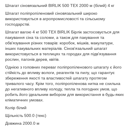
Шпагат сіновязальний BIRLIK 500 ТЕХ 2000 м (білий) 4 кг
Шпагат поліпропіленовий сіновязальний широко
використовується в агропромисловості та сільському
господарстві.
Шпагат вагою 4 кг 500 ТЕХ BIRLIK Бірлік застосовується для
пакування сіна та соломи, а також для пакування та
обв'язування різних товарів: коробок, мішків, макулатури,
інших пакувальних матеріалів. Сінов'язальний шпагат
використовується в теплицях та городах для підв'язування
рослин, пагонів дерев, квітів.
Однією з головних переваг поліпропіленового шпагату є його
стійкість до впливу вологи, реагентів та пилу, що гарантує
збереження якості та властивостей шпагату протягом
тривалого часу. Крім того, поліпропіленова нитка не схильна
до негативного впливу холоду, тепла та погодних умов, що
робить його ідеальним вибором для використання в будь-яких
кліматичних умовах.
Колір білий
Щільність 500.0 (текс)
Довжина 2000.0 м