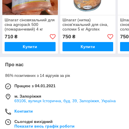
Шпагат сіновязальний для
Шпагат (нитка)
Шпаг
сіна agropack 500
сінов'язальний для сіна,
сіно
(помаранчевий) 4 кг
соломи 5 кг Agrotex
соло
(400/360) синій для
(360
710
750
750
₴
₴
преспідбирача
прес
Купити
Купити
Про нас
86% позитивних з 14 відгуків за рік
Працює з 04.01.2021
м. Запоріжжя
69106, вулиця Історична, буд. 39, Запоріжжя, Україна
Контакти
Сьогодні вихідний
Показати весь графік роботи