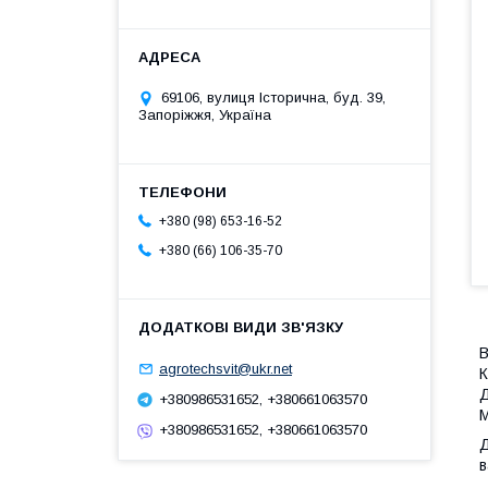
69106, вулиця Історична, буд. 39,
Запоріжжя, Україна
+380 (98) 653-16-52
+380 (66) 106-35-70
В
agrotechsvit@ukr.net
К
Д
+380986531652, +380661063570
М
+380986531652, +380661063570
Д
в