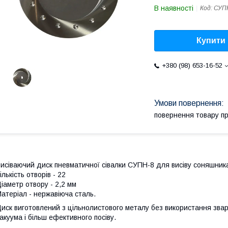
В наявності
Код:
СУПН
Купити
+380 (98) 653-16-52
повернення товару п
исіваючий диск пневматичної сівалки СУПН-8 для висіву соняшник
ількість отворів - 22
іаметр отвору - 2,2 мм
атеріал - нержавіюча сталь.
иск виготовлений з цільнолистового металу без використання звар
акуума і більш ефективного посіву.