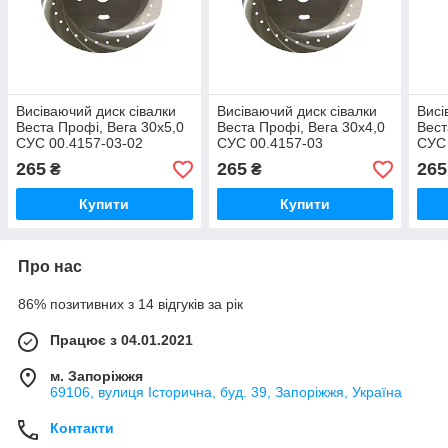
Висіваючий диск сівалки
Висіваючий диск сівалки
Висі
Веста Профі, Вега 30х5,0
Веста Профі, Вега 30х4,0
Вест
СУС 00.4157-03-02
СУС 00.4157-03
СУС
265
265
265
₴
₴
Купити
Купити
Про нас
86% позитивних з 14 відгуків за рік
Працює з 04.01.2021
м. Запоріжжя
69106, вулиця Історична, буд. 39, Запоріжжя, Україна
Контакти