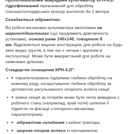
гідрофікований
призначений для обробітку
сільськогосподарських культур
висотою до 1 метра
.
Складається гідравлічно.
Всі робочі механізми культиватора змонтовані
на
шарикопідшипниках
(що продовжить довговічність
установки),
основа рами 140x140, товщиною 8
мм.
Відрізняється міцною конструкцією для роботи на будь-
яких видах грунтів, в теж час є легким і зручним в
експлуатації. Може бути використаний для роботи на
невеликих ділянках.
Стандартне оснащення КРН-4,2Г:
паралелограмна підтримка глибини обробітку на
кожному ряду, налаштування глибини обробітку за
допомогою регульованого опорного колеса секції;
кожна секція за потреби може бути легко виведена з
робочого стану (наприклад, край поля) шляхом її
підняття та фіксації стопорного механізму
паралелограма;
гідравлічне складання
з кабіни трактора;
широке опорне колесо
із наплавленою