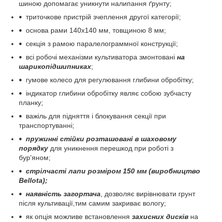
шиною допомагає уникнути налипання ґрунту;
триточкове пристрій зчеплення другої категорії;
основа рами 140х140 мм, товщиною 8 мм;
секція з рамою паралелограммної конструкції;
всі робочі механізми культиватора змонтовані
на
шарикопідшипниках
;
гумове колесо для регулювання глибини обробітку;
індикатор глибини обробітку являє собою зубчасту
планку;
важіль для підняття і блокування секції при
транспортуванні;
пружинні стійки розташовані в шаховому
порядку
для уникнення перешкод при роботі з
бур'яном;
стрілчасті лапи розміром 150 мм
(виробництво
Bellota)
;
наявність загортача
, дозволяє вирівнювати грунт
після культивації,тим самим закриває вологу;
як опція можливе встановлення
захисних дисків
на