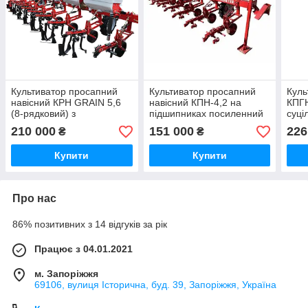
Культиватор просапний
Культиватор просапний
Куль
навісний КРН GRAIN 5,6
навісний КПН-4,2 на
КПГН
(8-рядковий) з
підшипниках посиленний
суці
підживлюючим пристроєм
6 рядів
і па
210 000
151 000
226
₴
₴
на підшипниках
шир
посиленний
Купити
Купити
Про нас
86% позитивних з 14 відгуків за рік
Працює з 04.01.2021
м. Запоріжжя
69106, вулиця Історична, буд. 39, Запоріжжя, Україна