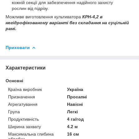
кожній секції для забезпечення надійного захисту
рослин від підрізу.
Можливе виготовлення культиватора
КРН-4,2 в
негідрофікованому варіанті без складання на суцільній
рамі.
Приховати
Характеристики
Основні
Країна виробник
Україна
Призначення
Просапні
Агрегатування
Навісні
Група
Легкі
Продуктивність
4 га/год
Ширина захвату
4.2 м
Максимальна глибина
16 см
обробки