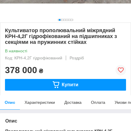
Культиватор прополювальний міжрядний
КРН-4,2Г гідрофікований на підшипниках з
секціями на пружинних стійках
В наявності
Код: КРН-4,2Г гідрофікований
Роздріб
378 000
₴
Купити
Опис
Характеристики
Доставка
Оплата
Умови п
Опис
Прополювальний міжрядний культиватор КРН-4,2Г