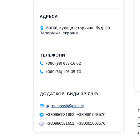
69106, вулиця Історична, буд. 39,
Запоріжжя, Україна
+380 (98) 653-16-52
+380 (66) 106-35-70
agrotechsvit@ukr.net
+380986531652, +380661063570
П
+380986531652, +380661063570
Е
в