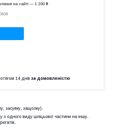
лення на сайті — 1 200 ₴
0608
ротягом 14 днів
за домовленістю
ку, засувку, защолку).
 з одного виду шліцьової частини на іншу.
регатів.