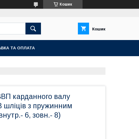
Кошик
Кошик
ВКА ТА ОПЛАТА
ВВП карданного валу
8 шліців з пружинним
нутр.- 6, зовн.- 8)