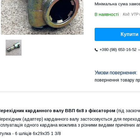
Мінімальна сума замов
В наявності
Код:
VTP 
Купити
+380 (98) 653-16-52
повернення товару п
Перехідник карданного валу ВВП 6х8 з фіксатором
(під заскоч
ерехідник (адаптер) карданного валу застосовується для переходу
сплуатація одного кардана можлива з різними видами причіпних аг
тулка - 6 шліців 6х29х35 1 3/8