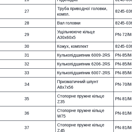
Труба приводної головки,
27
8245-03
компл.
28
Вал головки
8245-03
Ущільнююче кільце
29
PN-72/M
A30x60x5
30
Кожух, комплект
8245-03
31
Кулькопідшипник 6009-2RS
PN-85/M
32
Кулькопідшипник 6206-2RS
PN-85/M
33
Кулькопідшипник 6007-2RS
PN-85/M
Призматичний шпунт
34
PN-70/M
A8x7x56
Стопорне пружне кільце
35
PN-81/M
Z35
Стопорне пружне кільце
36
PN-81/M
W75
Стопорне пружне кільце
37
PN-81/M
Z45