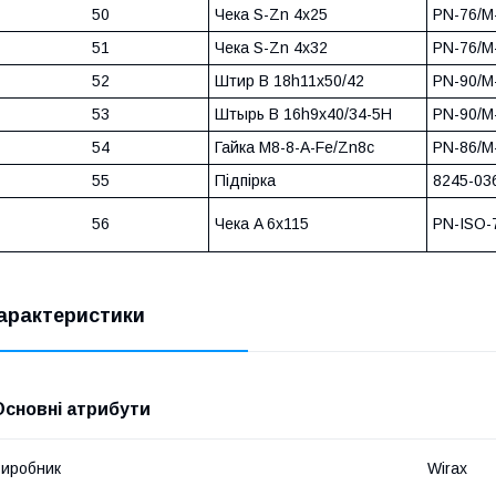
50
Чека S-Zn 4x25
PN-76/M
51
Чека S-Zn 4x32
PN-76/M
52
Штир B 18h11x50/42
PN-90/M
53
Штырь B 16h9x40/34-5H
PN-90/M
54
Гайка M8-8-A-Fe/Zn8c
PN-86/M
55
Підпірка
8245-03
56
Чека A 6x115
PN-ISO-
арактеристики
Основні атрибути
иробник
Wirax