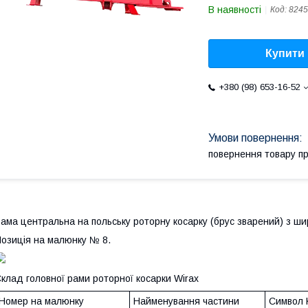
В наявності
Код:
8245
Купити
+380 (98) 653-16-52
повернення товару п
ама центральна на польську роторну косарку (брус зварений) з ши
озиція на малюнку № 8.
клад головної рами роторної косарки Wirax
Номер на малюнку
Найменування частини
Символ