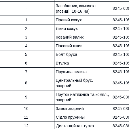
Запобіжник, комплект
-
8245-03
(позиції 10-16,48)
1
Правий кожух
8245-10
2
Лівий кожух
8245-10
3
Кований валик
8245-10
4
Пасовий шкив
8245-10
5
Болт бруса
8245-10
6
Втулка
8245-10
7
Пружина велика
8245-10
Центральный брус,
8
8245-10
зварний
Пруток натяжніка та компл.,
9
8245-03
зварний
10
Замок зварний
8245-03
11
Сідло пружины
8245-03
12
Дистанційна втулка
8245-03