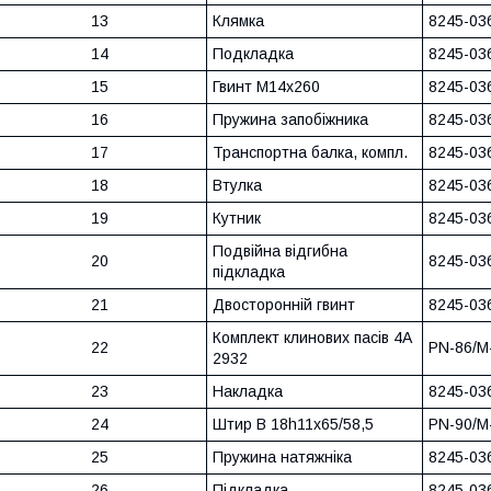
13
Клямка
8245-03
14
Подкладка
8245-03
15
Гвинт M14x260
8245-03
16
Пружина запобіжника
8245-03
17
Транспортна балка, компл.
8245-03
18
Втулка
8245-03
19
Кутник
8245-03
Подвійна відгибна
20
8245-03
підкладка
21
Двосторонній гвинт
8245-03
Комплект клинових пасів 4A
22
PN-86/M
2932
23
Накладка
8245-03
24
Штир B 18h11x65/58,5
PN-90/M
25
Пружина натяжніка
8245-03
26
Підкладка
8245-03