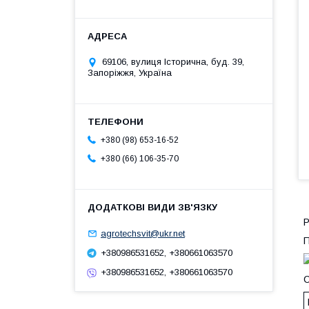
69106, вулиця Історична, буд. 39,
Запоріжжя, Україна
+380 (98) 653-16-52
+380 (66) 106-35-70
Р
agrotechsvit@ukr.net
П
+380986531652, +380661063570
+380986531652, +380661063570
С