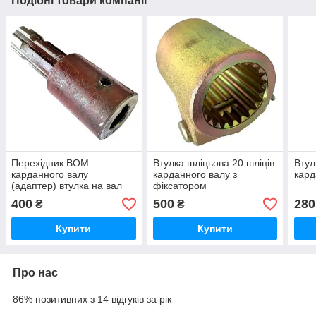
Подібні товари компанії
Перехідник ВОМ
Втулка шліцьова 20 шліців
Втул
карданного валу
карданного валу з
кард
(адаптер) втулка на вал
фіксатором
25 мм під шпонку, вал 6
400
500
280
₴
₴
шліців
Купити
Купити
Про нас
86% позитивних з 14 відгуків за рік