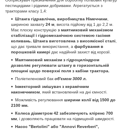
пестицидами i рiдкими добривами. Агрегатується з
тракторами класу 1,4:
Штанга г
i
дравл
i
чна, виробництва Н
i
меччини
,
шириною захвату
24 м
, висота пiдйому вiд 1 до 2,2 м.
Має плоску конструкцiю
з маятниковий механ
i
змом
стаб
i
л
i
зац
i
ї
i
г
i
дромехан
i
чною системою гас
i
ння
коливань.
Штанга виготовлена з висоякiсної сталi
,
що дає тривале використання, а
фарбування в
порошковiй камерi
дає надiйний захист вiд корозiї.
Маятниковий механiзм з гiдроцилiндром
дозволяє регулювати штангу в горизонтальнiй
площинi щодо поверхнi поля з кабiни трактора.
Полiетиленовий бак
об'ємом 3000 л.
Iнжекторний змiшувач з керамiчним
наконечником
, який встановлений на днi ємностi.
Можливiсть регулювання
ширини колiї вiд 1500 до
2100 мм.
Колеса дiаметром 42 забезпечують клiренс 700
мм
, i дозволяють працювати на пiдвищенiй швидкостi.
Насос "Bertolini" або "Annovi Reverberi",