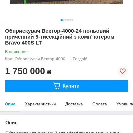
Обприскувач Вектор-4000-24 польовий
причепний 5-тисекційний з комп"ютером
Bravo 400S LT
В наявності
Код: Обприскувач Вектор-4000
Роздріб
1 750 000
₴
Купити
Опис
Характеристики
Доставка
Оплата
Умови п
Опис
Обприскувач призначений для обробiтку польових культур