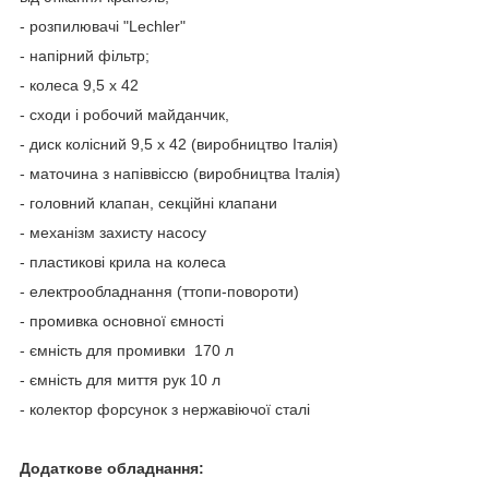
- розпилювачі "Lechler"
- напірний фільтр;
- колеса 9,5 x 42
- сходи і робочий майданчик,
- диск колісний 9,5 x 42 (виробництво Італія)
- маточина з напіввіссю (виробництва Італія)
- головний клапан, секційні клапани
- механізм захисту насосу
- пластикові крила на колеса
- електрообладнання (ттопи-повороти)
- промивка основної ємності
- ємність для промивки 170 л
- ємність для миття рук 10 л
- колектор форсунок з нержавіючої сталі
Додаткове обладнання: