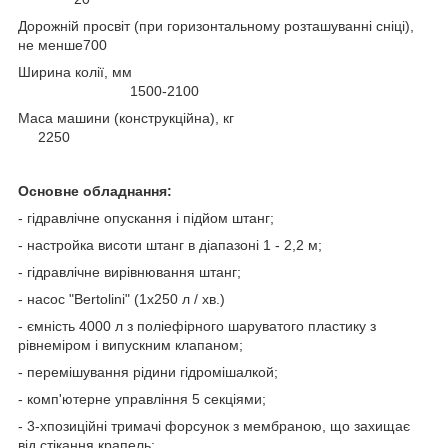
Дорожній просвіт (при горизонтальному розташуванні сніці),
не менше700
Ширина колії, мм
1500-2100
Маса машини (конструкційна), кг
2250
Основне обладнання:
- гідравлічне опускання і підйом штанг;
- настройка висоти штанг в діапазоні 1 - 2,2 м;
- гідравлічне вирівнювання штанг;
- насос "Bertolini" (1x250 л / хв.)
- ємність 4000 л з поліефірного шаруватого пластику з
рівнеміром і випускним клапаном;
- перемішування рідини гідромішалкой;
- комп'ютерне управління 5 секціями;
- 3-хпозиційні тримачі форсунок з мембраною, що захищає
від стікання крапель;