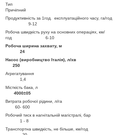
Тип
Причіпний
Продуктивність за 1год. експлуатаційного часу, га/год
9-12
Робоча швидкість руху на основних операціях, км/
год 6-10
Робоча ширина захвату, м
24
Насос (виробництво Італія), л/хв
250
Агрегатування
1,4
Місткість бака, л
4
000±05
Витрата робочої рідини, л/га
60- 600
Робочий тиск в нагнітальній магістралі, бар
1 - 8
Транспортна швидкість, не більше, км/год
20