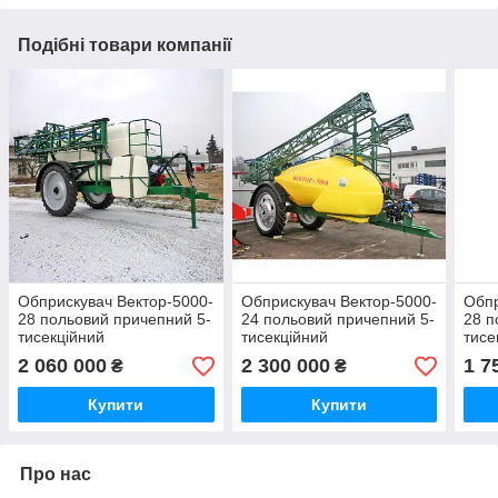
Подібні товари компанії
Обприскувач Вектор-5000-
Обприскувач Вектор-5000-
Обпр
28 польовий причепний 5-
24 польовий причепний 5-
28 п
тисекційний
тисекційний
тисе
гiдр
2 060 000
2 300 000
1 7
₴
₴
Нiме
Купити
Купити
Про нас