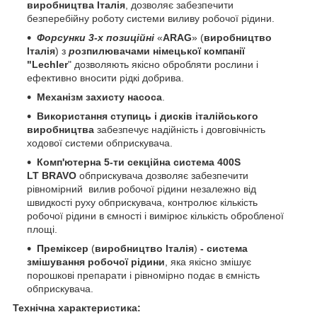
виробництва
І
талiя
, дозволяє забезпечити
безперебiйну роботу системи виливу робочої рiдини.
Форсунки 3-х позиційні
«
ARAG
» (
виробництво
Італiя
) з
р
озпилювачами нiмецької компанiї
"Lechler
" дозволяють якiсно обробляти рослини i
ефективно вносити рiдкi добрива.
Механiзм захисту насоса
.
Використання ступиць i дискiв iталiйського
виробництва
забезпечує надiйнiсть i довговiчнiсть
ходової системи обприскувача.
Комп'ютерна 5-ти секцiйна система 400S
LT
BRAVO
обприскувача дозволяє забезпечити
рiвномiрний вилив робочої рiдини незалежно вiд
швидкостi руху обприскувача, контролює кiлькiсть
робочої рiдини в ємностi i вимiрює кiлькiсть обробленої
площi.
Премiксер
(
виробництво Італiя
)
- система
змiшування робочої рiдини
, яка якiсно змiшує
порошковi препарати i рiвномiрно подає в ємнiсть
обприскувача.
Технічна характеристика: