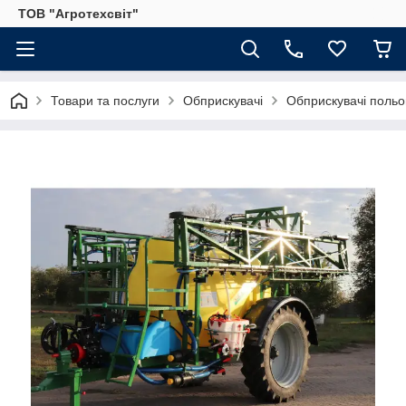
ТОВ "Агротехсвіт"
Товари та послуги
Обприскувачі
Обприскувачі польо