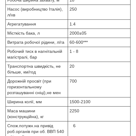
Насос (виробництво Італія),
250
л/хв
Агрегатування
1.4
Місткість бака, л
2000±05
Витрата робочої рідини, л/га
60-600***
Робочий тиск в нагнітальній
1 - 8
магістралі, бар
Транспортна швидкість, не
20
більше, км/год
Дорожній просвіт (при
700
горизонтальному
розташуванні сніці),не мен
Ширина колії, мм
1500-2100
Маса машини
2250
(конструкційна), кг
Спож.потужн.на привід
6
роб.органів при об. ВВП 540