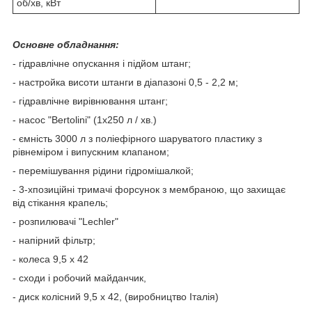
об/хв, кВт
Основне обладнання:
- гідравлічне опускання і підйом штанг;
- настройка висоти штанги в діапазоні 0,5 - 2,2 м;
- гідравлічне вирівнювання штанг;
- насос "Bertolini" (1x250 л / хв.)
- ємність 3000 л з поліефірного шаруватого пластику з
рівнеміром і випускним клапаном;
- перемішування рідини гідромішалкой;
- 3-хпозиційні тримачі форсунок з мембраною, що захищає
від стікання крапель;
- розпилювачі "Lechler"
- напірний фільтр;
- колеса 9,5 x 42
- сходи і робочий майданчик,
- диск колісний 9,5 x 42, (виробництво Італія)