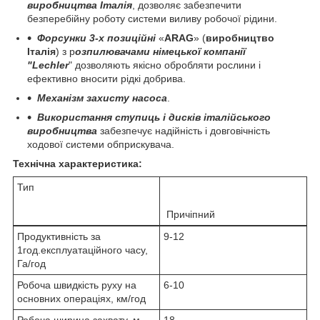
виробництва
І
талiя
, дозволяє забезпечити
безперебiйну роботу системи виливу робочої рiдини.
Форсунки 3-х позиційні
«
ARAG
» (
виробництво
Італiя
) з р
озпилювачами нiмецької компанiї
"Lechler
" дозволяють якiсно обробляти рослини i
ефективно вносити рiдкi добрива.
Механiзм захисту насоса
.
Використання ступиць i дискiв iталiйського
виробництва
забезпечує надiйнiсть i довговiчнiсть
ходової системи обприскувача.
Технічна характеристика:
Тип
Причіпний
Продуктивність за
9-12
1год.експлуатаційного часу,
Га/год
Робоча швидкість руху на
6-10
основних операціях, км/год
Робоча ширина захвату, м
18