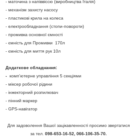
- маточина з напіввіссю (виробництва Італія)
- механізм захисту насосу
- пластикові крила на колеса
- електрообладнання (стопи-повороти)
- промивка основної ємності
- ємність для Промивки 170л
- ємність для миття рук 10л
Додаткове обладнання:
-
комп'ютерне управління 5 секціями
- міксер робочої рідини
- інжекторний розпилювач
- пінний маркер
- GPS-навігатор
Для задоволення Вашої зацікавленності просимо звертатися
за тел.
098-653-16-52,
066-106-35-70.