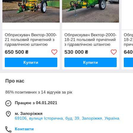
Обприскувач Вектор-3000-
Обприскувач Вектор-2000-
Обпр
21 польовий причепний з
18-21 польовий причіпний
18-2
гідравлічною штангою
з гідравлічною штангою
прич
шта
650 500
530 000
640
₴
₴
Купити
Купити
Про нас
86% позитивних з 14 відгуків за рік
Працює з 04.01.2021
м. Запоріжжя
69106, вулиця Історична, буд. 39, Запоріжжя, Україна
Контакти