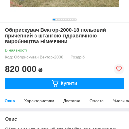
Обприскувач Вектор-2000-18 польовий
причепний з штангою гідравлічною
виробництва Німеччини
В наявності
Код: Обприскувач Вектор-2000
Роздріб
820 000
₴
Купити
Опис
Характеристики
Доставка
Оплата
Умови п
Опис
Обприскувач призначений для обробiтку польових культур