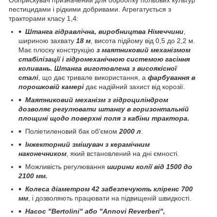
пестицидами i рiдкими добривами. Агрегатується з
тракторами класу 1,4:
Штанга г
i
дравл
i
чна, виробництва Н
i
меччини
,
шириною захвату
18
м
, висота пiдйому вiд 0,5 до 2,2 м.
Має плоску конструкцiю
з маятниковий механ
i
змом
стаб
i
л
i
зац
i
ї
i
г
i
дромехан
i
чною системою гас
i
ння
коливань.
Штанга виготовлена з висоякiсної
сталi
, що дає тривале використання, а
фарбування в
порошковiй камерi
дає надiйний захист вiд корозiї.
Маятниковий механiзм з гiдроцилiндром
дозволяє регулювати штангу в горизонтальнiй
площинi щодо поверхнi поля з кабiни трактора.
Полiетиленовий бак об'ємом
2000 л
.
Iнжекторний змiшувач з керамiчним
наконечником
, який встановлений на днi ємностi.
Можливiсть регулювання
ширини колiї вiд 1500 до
2100 мм.
Колеса дiаметром 42 забезпечують клiренс 700
мм
, i дозволяють працювати на пiдвищенiй швидкостi.
Насос "Bertolini" або "Annovi Reverberi",