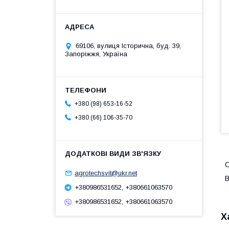
69106, вулиця Історична, буд. 39,
Запоріжжя, Україна
+380 (98) 653-16-52
+380 (66) 106-35-70
С
agrotechsvit@ukr.net
В
+380986531652, +380661063570
+380986531652, +380661063570
Х