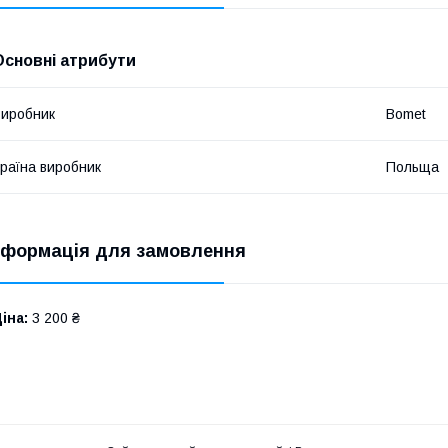
Основні атрибути
иробник
Bomet
раїна виробник
Польща
нформація для замовлення
іна:
3 200 ₴