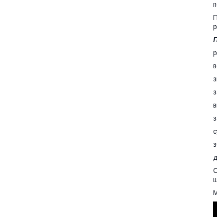
п
р
П
р
в
з
з
в
з
с
з
д
О
ш
М