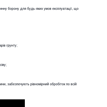
нну борону для будь-яких умов експлуатації, що
рів грунту;
сіву;
ини, забезпечують рівномірний обробіток по всій