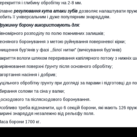
ерекриття і глибину обробітку на 2-8 мм.
Плавне
регулювання кута атаки зубів
дозволяє налаштувати пружи
обить її універсальним і дуже популярним знаряддям.
ружинну борону використовують для:
івномірного розподілу по полю пожнивних залишків;
есняного боронування з метою руйнування поверхневої кірки;
нищення бур'янів у фазі ,,білої нитки" (вичісування бур'янів)
акриття вологи шляхом переривання капілярного потоку з нижніх ша
ирівнювання поверхні ґрунту після основного обробітку;
агортання насіння і добрив;
уцільного обробітку грунту при догляді за парами і підготовці до по
бирання соломи та сіна у валки;
осходового та післясходового боронування.
собливо треба відзначити, що 6 секцій борони, які мають 126 пруж
ирині знаряддя незалежно від рельєфу поля.
аса борони 1700 кг.