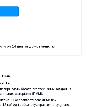
ротягом 14 днів
за домовленістю
м 10мм!
рунту.
як вирішують багато агротехнічних завдань з
стильних матеріалів (ПММ).
итаманні особливості поведінки при
д 12 км/год і забезпечує практично суцільне