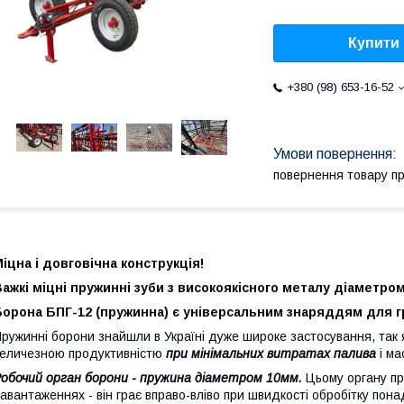
Купити
+380 (98) 653-16-52
повернення товару п
іцна і довговічн
а
конструкція
!
ажкі міцні пружинн
і
зуби з високоякісного металу діаметро
Борона БПГ-12 (пружинна) є універсальним знаряддям для г
ружинні борони знайшли в Україні дуже широке застосування, так 
еличезною продуктивністю
при мінімальних витратах палива
і ма
обочий орган борони - пружина діаметром 10мм.
Цьому органу пр
авантаженнях - він грає вправо-вліво при швидкості обробітку пона