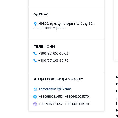
69106, вулиця Історична, буд. 39,
Запоріжжя, Україна
+380 (98) 653-16-52
+380 (66) 106-35-70
М
В
agrotechsvit@ukr.net
+380986531652, +380661063570
П
в
+380986531652, +380661063570
Р
н