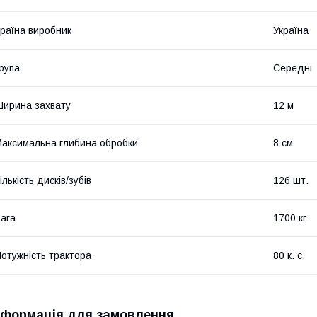
раїна виробник
Україна
рупа
Середні
ирина захвату
12 м
аксимальна глибина обробки
8 см
ількість дисків/зубів
126 шт.
ага
1700 кг
отужність трактора
80 к. с.
нформація для замовлення