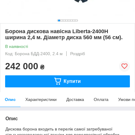
Борона дискова навісна Liberta-2400Н
ширина 2,4 м. Діаметр диска 560 мм (56 см).
В наявності
Код: Борона БДД-2400, 2.4 м
Роздріб
242 000
₴
Купити
Опис
Характеристики
Доставка
Оплата
Умови п
Опис
Дискова борона входить в перелік самої затребуваної
сільськогосподарської техніки для передпосівної обробки