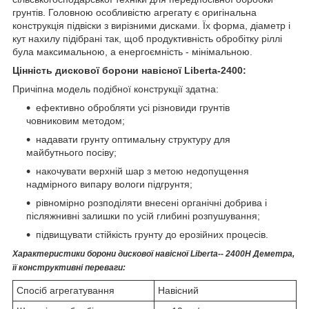
грунтів. Головною особливістю агрегату є оригінальна
конструкція підвіски з вирізними дисками. Їх форма, діаметр і
кут нахилу підібрані так, щоб продуктивність обробітку ріллі
була максимальною, а енергоємність - мінімальною.
Цінність дискової борони навісної Liberta
-2400:
Причіпна модель подібної конструкції здатна:
ефективно обробляти усі різновиди грунтів
човниковим методом;
надавати грунту оптимальну структуру для
майбутнього посіву;
накочувати верхній шар з метою недопущення
надмірного випару вологи підгрунтя;
рівномірно розподіляти внесені органічні добрива і
післяжнивні залишки по усій глибині розпушування;
підвищувати стійкість грунту до ерозійних процесів.
Характеристики борони дискової навісної Liberta
-- 2400Н Деметра,
її конструктивні переваги:
Спосіб агрегатування
Навісний