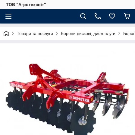
ТОВ "Агротехсвіт"
Товари та послуги
Борони дискові, дископлуги
Борон