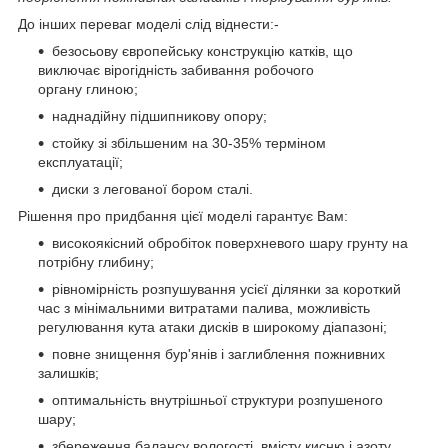
До інших переваг моделі слід віднести:-
безосьову європейську конструкцію катків, що
виключає вірогідність забивання робочого
органу глиною;
наднадійну підшипникову опору;
стойку зі збільшеним на 30-35% терміном
експлуатації;
диски з легованої бором сталі.
Рішення про придбання цієї моделі гарантує Вам:
високоякісний обробіток поверхневого шару грунту на
потрібну глибину;
рівномірність розпушування усієї ділянки за короткий
час з мінімальними витратами палива, можливість
регулювання кута атаки дисків в широкому діапазоні;
повне знищення бур'янів і заглиблення пожнивних
залишків;
оптимальність внутрішньої структури розпушеного
шару;
збереження балансу вологості, вмісту кисню і азоту.