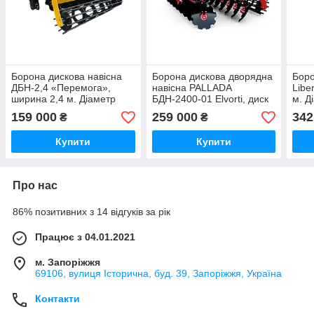
Борона дискова навісна
Борона дискова дворядна
Боро
ДБН-2,4 «Перемога»,
навісна PALLADA
Libe
ширина 2,4 м. Діаметр
БДН-2400-01 Elvorti, диск
м. Д
диска 660 мм (66 см)
660 мм, ширина 2,4 м
(56 
159 000
259 000
342
₴
₴
Купити
Купити
Про нас
86% позитивних з 14 відгуків за рік
Працює з 04.01.2021
м. Запоріжжя
69106, вулиця Історична, буд. 39, Запоріжжя, Україна
Контакти