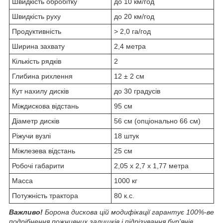
Швидкість обробітку
до 10 км/год
Швидкість руху
до 20 км/год
Продуктивність
> 2,0 га/год
Ширина захвату
2,4 метра
Кількість рядків
2
Глибина рихлення
12 ± 2 см
Кут нахилу дисків
до 30 градусів
Міждискова відстань
95 см
Діаметр дисків
56 см (опціонально 66 см)
Ріжучи вузлі
18 штук
Міжлезева відстань
25 см
Робочі габарити
2,05 х 2,7 х 1,77 метра
Масса
1000 кг
Потужність трактора
80 к.с.
Важливо!
Борона дискова цій модифікації гарантує 100%-ве
подрібнення пожнивних залишків і підрізування бур'янів.