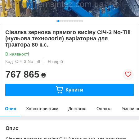
Сівалка зернова прямого висіву СІЧ-3 No-Till
(нульова технологія) варіаторна для
трактора 80 к.с.
В наявності
Код: СІЧ-3 No-Till
Роздріб
767 865
₴
Купити
Опис
Характеристики
Доставка
Оплата
Умови п
Опис
Сівалка прямого висіву СІЧ-3
призначена для рядкового