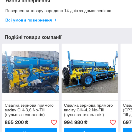
Умови повернення
Повернення товару впродовж 14 днів за домовленістю
Всі умови повернення
Подібні товари компанії
Сівалка зернова прямого
Сівалка зернова прямого
Сіва
висіву СІЧ-3,6 No-Till
висіву СІЧ-4,2 No-Till
(СРЗ
(нульова технологія)
(нульова технологія)
Till
варіаторна
варіаторна
техн
865 200
994 980
697
₴
₴
неза