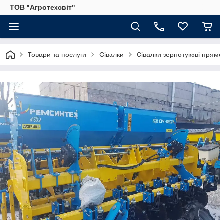
ТОВ "Агротехсвіт"
Товари та послуги
Сівалки
Сівалки зернотукові прямого