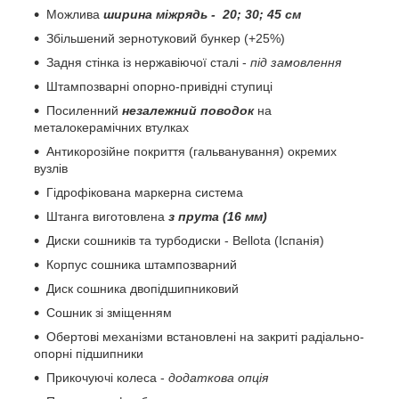
Можлива
ширина міжрядь - 20; 30; 45 см
Збільшений зернотуковий бункер (+25%)
Задня стінка із нержавіючої сталі -
під замовлення
Штампозварні опорно-привідні ступиці
Посиленний
незалежний поводок
на
металокерамічних втулках
Антикорозійне покриття (гальванування) окремих
вузлів
Гідрофікована маркерна система
Штанга виготовлена
з прута (16 мм)
Диски сошників та турбодиски - Bellota (Іспанія)
Корпус сошника штампозварний
Диск сошника двопідшипниковий
Сошник зі зміщенням
Обертові механізми встановлені на закриті радіально-
опорні підшипники
Прикочуючі колеса -
додаткова опція