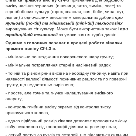
висіву насіння зернових (пшениця, жито, ячмінь, овес) та
зернобобових культур (горох, квасоля, соя, боби, чина, нут,
люпин) з одночасним внесенням мінеральних добрив
при
нульовій (no-till) та мінімальній (mini-till) технологіях
вирощування с/г культур. Може бути використана також і
при
традиційній технології
за умови зняття турбо-дисків.
Одними з головних переваг в процесі роботи сівалки
прямого висіву СІЧ-3 є:
- мінімальне пошкодження поверхневого шару грунту;
- мінімальне потрапляння стерні в насіннєвий рядок;
- точній та рівномірний висів на необхідну глибину, навіть при
наявності великої кількості пожнивних решток та по поверхні
грунту, що недостатньо вирівнена;
- просте, але точне та гнучке налаштування висівного
апарату;
- контроль глибини висіву окремо від контролю тиску
прикочуючого колеса;
- вдало підібраний розмір сівалки дозволяє проводити якісну
сівбу незалежно від топографії ділянки та розміру поля;
- легкий доступ до вузлів та деталей, що піддаються сильним