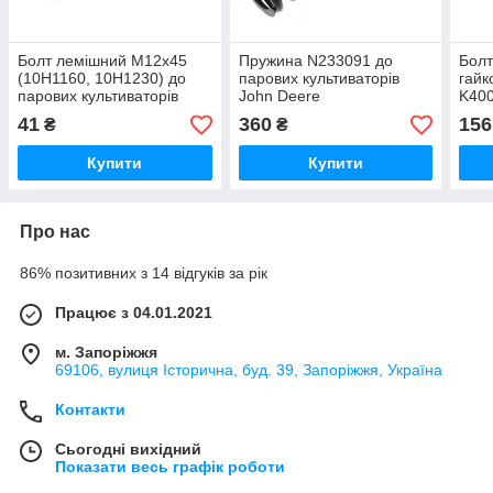
Болт лемішний М12х45
Пружина N233091 до
Болт
(10H1160, 10H1230) до
парових культиваторів
гайк
парових культиваторів
John Deere
K400
John Deere, Case, Wil Rich
куль
41
360
156
₴
₴
Купити
Купити
Про нас
86% позитивних з 14 відгуків за рік
Працює з 04.01.2021
м. Запоріжжя
69106, вулиця Історична, буд. 39, Запоріжжя, Україна
Контакти
Сьогодні вихідний
Показати весь графік роботи