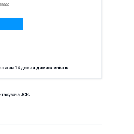
60000
ротягом 14 днів
за домовленістю
антажувача JCB.