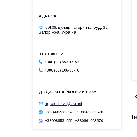
69106, вулиця Історична, буд. 39,
Запоріжжя, Україна
+380 (98) 653-16-52
+380 (66) 106-35-70
agrotechsvit@ukr.net
+380986531652, +380661063570
І
+380986531652, +380661063570