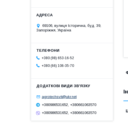
69106, вулиця Історична, буд. 39,
Запоріжжя, Україна
+380 (98) 653-16-52
+380 (66) 106-35-70
Ф
І
agrotechsvit@ukr.net
+380986531652, +380661063570
Ц
+380986531652, +380661063570