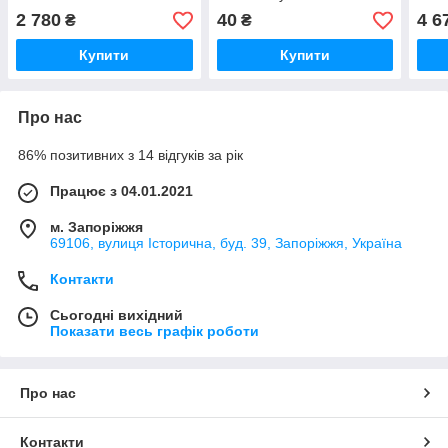
навантажувача JCB
нава
2 780
40
4 6
₴
₴
Купити
Купити
Про нас
86% позитивних з 14 відгуків за рік
Працює з 04.01.2021
м. Запоріжжя
69106, вулиця Історична, буд. 39, Запоріжжя, Україна
Контакти
Сьогодні вихідний
Показати весь графік роботи
Про нас
Контакти