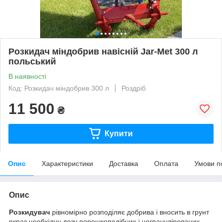
Розкидач міндобрив навісній Jar-Met 300 л
польський
В наявності
Код: Розкидач міндобрив 300 л
Роздріб
11 500
₴
Купити
Опис
Характеристики
Доставка
Оплата
Умови п
Опис
Розкидувач
рівномірно розподіляє добрива і вносить в грунт
якраз необхідну дозу порошкоподібних і негранулірованих