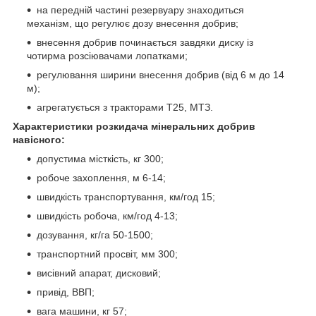
на передній частині резервуару знаходиться
механізм, що регулює дозу внесення добрив;
внесення добрив починається завдяки диску із
чотирма розсіювачами лопатками;
регулювання ширини внесення добрив (від 6 м до 14
м);
агрегатується з тракторами Т25, МТЗ.
Характеристики розкидача мінеральних добрив
навісного:
допустима місткість, кг 300;
робоче захоплення, м 6-14;
швидкість транспортування, км/год 15;
швидкість робоча, км/год 4-13;
дозування, кг/га 50-1500;
транспортний просвіт, мм 300;
висівний апарат, дисковий;
привід, ВВП;
вага машини, кг 57;