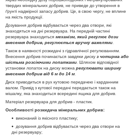
твердих мінеральних добрив, не приведе до утворення в
ґрунті надмірної запасу добрив. Це, в свою чергу, не вплине
на якість продукції.
Дозування добрив відбувається через два отвори, які
знаходяться на дні резервуара. На передній частині
резервуара знаходиться
механізм, який регулює дози
внесення добрив, регулюється вручну важелями
.
Також в наявності розкидачі з гідравлічної регулюванням.
Внесення добрив починається завдяки диску
з чотирма або
шістьма розсіючими лопатками
. Шляхом відповідної
установки лопаток на диску можна
регулювати ширину
внесення добрив від 6 м до 14 м
.
Диск приводиться в рух кутовою передачею і карданним
валом. Привід з кутової передачі передається також на
мішалку, яка знаходиться всередині ящика для добрив.
Матеріал резервуара для добрив - пластик.
Особливості розкидача мінеральних добрив:
виконаний із якісного пластику;
дозування добрив відбувається через два отвори на
дні резервуару;