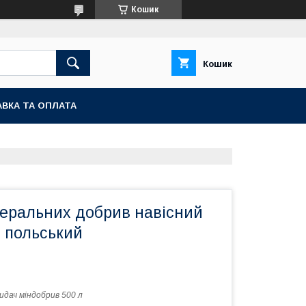
Кошик
Кошик
ВКА ТА ОПЛАТА
неральних добрив навісний
л польський
идач міндобрив 500 л