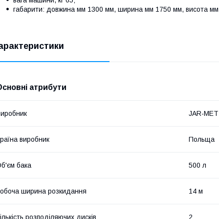
габарити: довжина мм 1300 мм, ширина мм 1750 мм, висота мм
арактеристики
Основні атрибути
иробник
JAR-MET
раїна виробник
Польща
б'єм бака
500 л
обоча ширина розкидання
14 м
ількість розподіляючих дисків
2