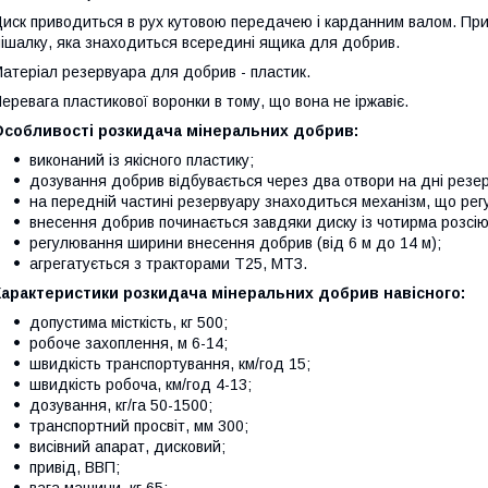
иск приводиться в рух кутовою передачею і карданним валом. Прив
ішалку, яка знаходиться всередині ящика для добрив.
атеріал резервуара для добрив - пластик.
еревага пластикової воронки в тому, що вона не іржавіє.
Особливості розкидача мінеральних добрив:
виконаний із якісного пластику;
дозування добрив відбувається через два отвори на дні резе
на передній частині резервуару знаходиться механізм, що ре
внесення добрив починається завдяки диску із чотирма розсі
регулювання ширини внесення добрив (від 6 м до 14 м);
агрегатується з тракторами Т25, МТЗ.
Характеристики розкидача мінеральних добрив навісного:
допустима місткість, кг 500;
робоче захоплення, м 6-14;
швидкість транспортування, км/год 15;
швидкість робоча, км/год 4-13;
дозування, кг/га 50-1500;
транспортний просвіт, мм 300;
висівний апарат, дисковий;
привід, ВВП;
вага машини, кг 65;