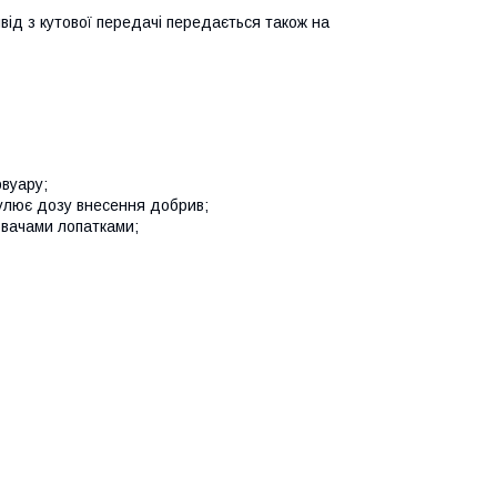
ід з кутової передачі передається також на
рвуару;
гулює дозу внесення добрив;
ювачами лопатками;