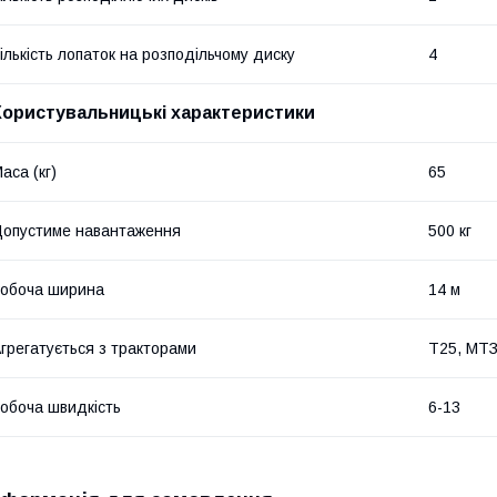
ількість лопаток на розподільчому диску
4
Користувальницькі характеристики
аса (кг)
65
опустиме навантаження
500 кг
обоча ширина
14 м
грегатується з тракторами
Т25, МТ
обоча швидкість
6-13