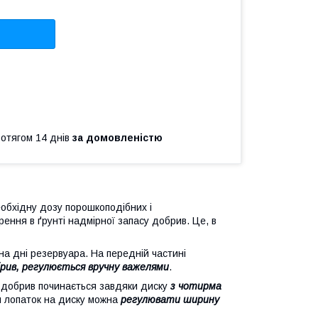
ротягом 14 днів
за домовленістю
еобхідну дозу порошкоподібних і
ення в ґрунті надмірної запасу добрив. Це, в
на дні резервуара. На передній частині
брив, регулюється вручну важелями
.
я добрив починається завдяки диску
з чотирма
и лопаток на диску можна
регулювати ширину