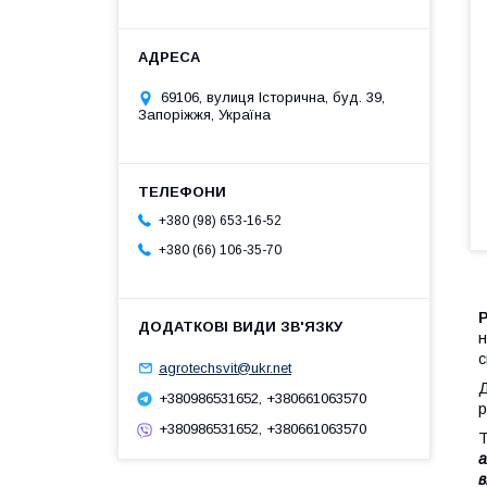
69106, вулиця Історична, буд. 39,
Запоріжжя, Україна
+380 (98) 653-16-52
+380 (66) 106-35-70
н
с
agrotechsvit@ukr.net
Д
+380986531652, +380661063570
р
+380986531652, +380661063570
Т
а
в