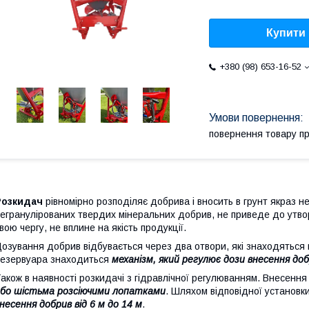
Купити
+380 (98) 653-16-52
повернення товару п
Розкидач
рівномірно розподіляє добрива і вносить в грунт якраз н
егранулірованих твердих мінеральних добрив, не приведе до утвор
вою чергу, не вплине на якість продукції.
озування добрив відбувається через два отвори, які знаходяться 
езервуара знаходиться
механізм, який регулює дози внесення до
акож в наявності розкидачі з гідравлічної регулюванням. Внесенн
бо шістьма розсіючими лопатками
. Шляхом відповідної установк
несення добрив від 6 м до 14 м
.