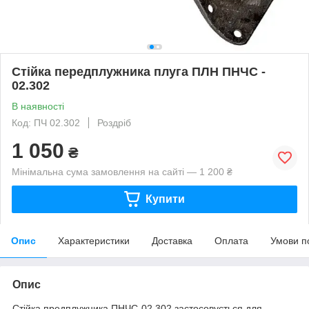
Стійка передплужника плуга ПЛН ПНЧС -
02.302
В наявності
Код: ПЧ 02.302
Роздріб
1 050
₴
Мінімальна сума замовлення на сайті — 1 200 ₴
Купити
Опис
Характеристики
Доставка
Оплата
Умови п
Опис
Стійка предплужника ПНЧС-02.302 застосовується для