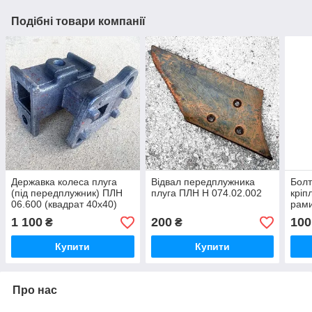
Подібні товари компанії
Державка колеса плуга
Відвал передплужника
Болт
(під передплужник) ПЛН
плуга ПЛН Н 074.02.002
кріп
06.600 (квадрат 40х40)
рами
1 100
200
100
₴
₴
Купити
Купити
Про нас