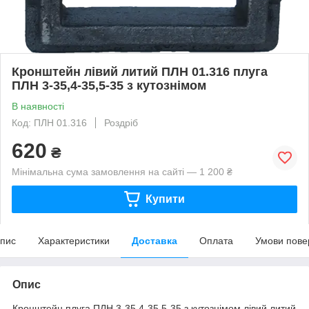
Кронштейн лівий литий ПЛН 01.316 плуга
ПЛН 3-35,4-35,5-35 з кутознімом
В наявності
Код: ПЛН 01.316
Роздріб
620
₴
Мінімальна сума замовлення на сайті — 1 200 ₴
Купити
пис
Характеристики
Доставка
Оплата
Умови пове
Опис
Кронштейн плуга ПЛН 3-35,4-35,5-35 з кутознімом лівий литий