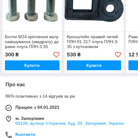
Болти М24 кріплення валу
Кронштейн правий литий
Рама
навішування (квадрату) до
ПЛН 01.317 плуга ПЛН-3-
ПЛН
рами плуга ПЛН-3,35
35 з кутознімом
комплект
300
530
12 
₴
₴
Купити
Купити
Про нас
86% позитивних з 14 відгуків за рік
Працює з 04.01.2021
м. Запоріжжя
69106, вулиця Історична, буд. 39, Запоріжжя, Україна
Контакти