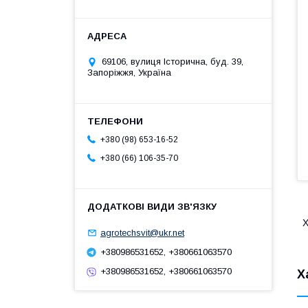
69106, вулиця Історична, буд. 39,
Запоріжжя, Україна
+380 (98) 653-16-52
+380 (66) 106-35-70
Х
agrotechsvit@ukr.net
+380986531652, +380661063570
+380986531652, +380661063570
Х