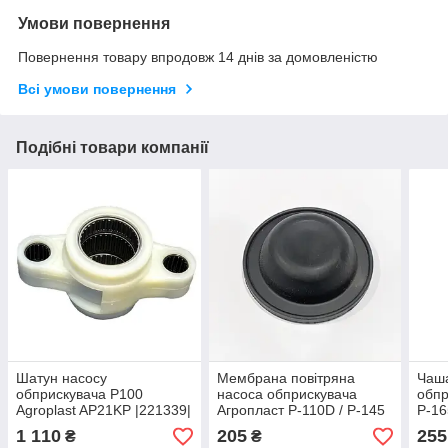
Умови повернення
Повернення товару впродовж 14 днів за домовленістю
Всі умови повернення
Подібні товари компанії
Шатун насосу
Мембрана повітряна
Чаша
обприскувача P100
насоса обприскувача
обпр
Agroplast AP21KP |221339|
Агропласт P-110D / P-145
Р-16
(Агропласт, Польща)
Agroplast AP23PP | 221506
|221
1 110
205
255
₴
₴
|
Пол