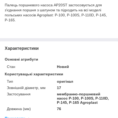
Палець поршневого насоса AP20ST застосовується для
з'єднання поршня з шатуном та підходить на всі моделі
польських насосів Agroplast: P-100, P-100S, P-110D, P-145,
Р-165.
Характеристики
Основні атрибути
Стан
Новий
Користувацькi характеристики
Тип
оригінал
Зовнішній діаметр, мм
17
Застосування
мембранно-поршневий
насос P-100, P-100S, P-110D,
P-145, Р-165 Agroplast
Довжина (мм)
76