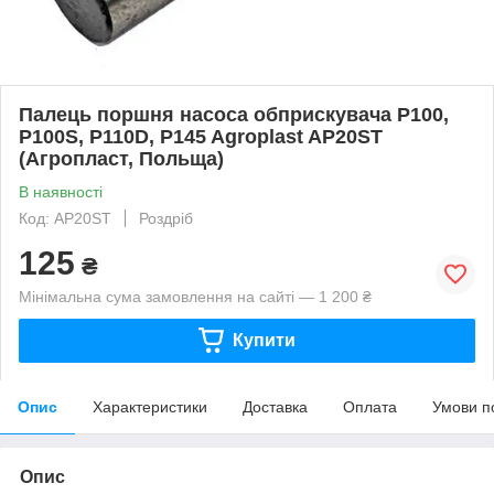
Палець поршня насоса обприскувача P100,
P100S, P110D, P145 Agroplast AP20ST
(Агропласт, Польща)
В наявності
Код: AP20ST
Роздріб
125
₴
Мінімальна сума замовлення на сайті — 1 200 ₴
Купити
Опис
Характеристики
Доставка
Оплата
Умови п
Опис