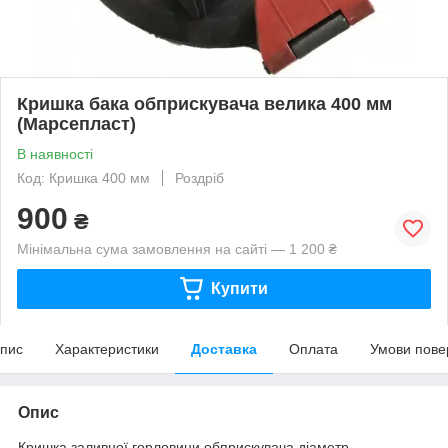
Кришка бака обприскувача велика 400 мм
(Марсепласт)
В наявності
Код: Кришка 400 мм
Роздріб
900
₴
Мінімальна сума замовлення на сайті — 1 200 ₴
Купити
пис
Характеристики
Доставка
Оплата
Умови пове
Опис
Кришка заливної горловини обприскувача діаметр