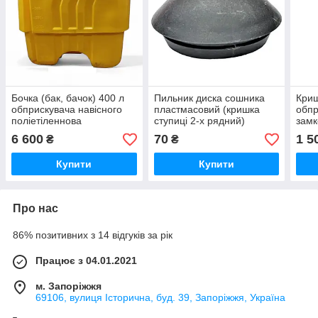
Бочка (бак, бачок) 400 л
Пильник диска сошника
Криш
обприскувача навісного
пластмасовий (кришка
обпр
поліетіленнова
ступиці 2-х рядний)
замк
пластикова Marseplast з
великий D=45мм G52024
(356
6 600
70
1 5
₴
₴
рукомийником
сівалки СЗМ "Велес-Агро"
ОПК-
(Італ
Купити
Купити
Про нас
86% позитивних з 14 відгуків за рік
Працює з 04.01.2021
м. Запоріжжя
69106, вулиця Історична, буд. 39, Запоріжжя, Україна