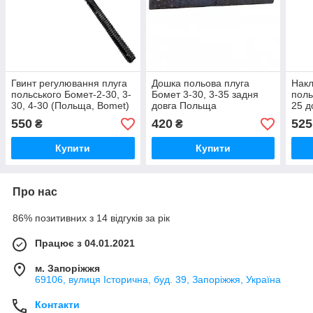
Гвинт регулювання плуга
Дошка польова плуга
Накл
польського Бомет-2-30, 3-
Бомет 3-30, 3-35 задня
поль
30, 4-30 (Польща, Bomet)
довга Польща
25 д
комп
550
420
525
₴
₴
Купити
Купити
Про нас
86% позитивних з 14 відгуків за рік
Працює з 04.01.2021
м. Запоріжжя
69106, вулиця Історична, буд. 39, Запоріжжя, Україна
Контакти