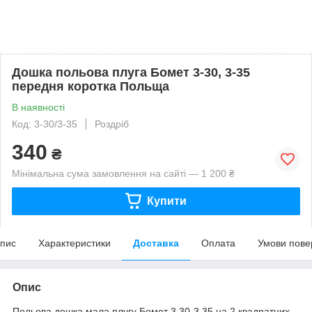
Дошка польова плуга Бомет 3-30, 3-35
передня коротка Польща
В наявності
Код: 3-30/3-35
Роздріб
340
₴
Мінімальна сума замовлення на сайті — 1 200 ₴
Купити
пис
Характеристики
Доставка
Оплата
Умови пове
Опис
Польова дошка мала плугу Бомет 3.30-3.35 на 2 квадратних