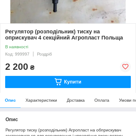
Регулятор (розподільник) тиску на
оприскувач 4 секційний Агропласт Польща
В наявності
Код: 999997
Роздріб
2 200
₴
Купити
Опис
Характеристики
Доставка
Оплата
Умови п
Опис
Регулятор тиску (розподільник) Агропласт на обприскувач
застосовується для регулювання і управління тиску потоку