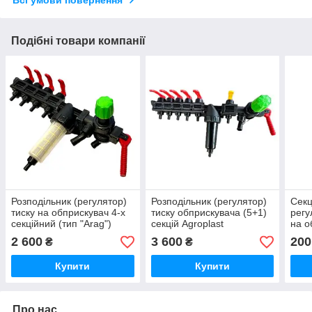
Подібні товари компанії
Розподільник (регулятор)
Розподільник (регулятор)
Секц
тиску на обприскувач 4-х
тиску обприскувача (5+1)
регу
секційний (тип "Arag")
секцій Agroplast
на о
Agroplast, 228116
(Агропласт, Польща)
2 600
3 600
200
₴
₴
228123
Купити
Купити
Про нас