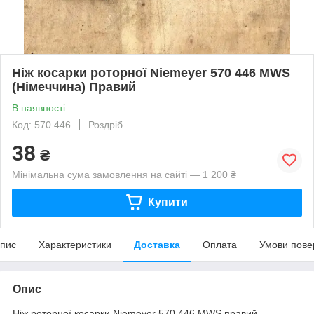
Ніж косарки роторної Niemeyer 570 446 MWS
(Німеччина) Правий
В наявності
Код: 570 446
Роздріб
38
₴
Мінімальна сума замовлення на сайті — 1 200 ₴
Купити
пис
Характеристики
Доставка
Оплата
Умови пове
Опис
Ніж роторної косарки Niemeyer 570 446 MWS правий