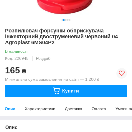
Розпилювач форсунки обприскувача
інжекторний двоструменевий червоний 04
Agroplast 6MS04P2
В наявності
Код: 226945
Роздріб
165
₴
Мінімальна сума замовлення на сайті — 1 200 ₴
Купити
Опис
Характеристики
Доставка
Оплата
Умови п
Опис