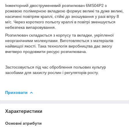
Інжекторний двоструменевий розпилювач 6MS04P2 з
рожевою полімерною вкладкою формує великі та дуже великі,
насичені повітрям краплі, стійкі до зношування у разі вітру 8
м/с. Через короткого польоту краплі в повітрі зменшується
небезпека випаровування.
Розпилювач складається з корпусу та вкладки, укріпленої
неорганічними молекулами. Виготовляється з матеріалів
найвищої якості. Така технологія виробництва дає змогу
вчетверо продовжити ресурс розпилювача.
Застосовується під час оброблення польових культур
засобами для захисту рослин і регуляторів роcту.
Приховати
Характеристики
Основні атрибути