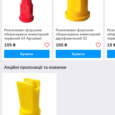
Розпилювач форсунки
Розпилювач форсунки
Роз
обприскувача інжекторний
обприскувача інжекторний
обпр
червоний 04 Agroplast
двухфакельний 02
черв
AP041108MS | 220172 |
6MS02P2 Agroplast
AP0
105
165
18
₴
₴
Купити
Купити
Акційні пропозиції та новинки