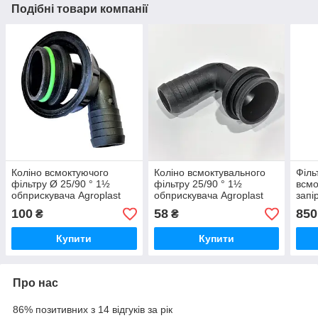
Подібні товари компанії
Коліно всмоктуючого
Коліно всмоктувального
Філь
фільтру Ø 25/90 ° 1½
фільтру 25/90 ° 1½
всмо
обприскувача Agroplast
обприскувача Agroplast
запі
AP14K25 | 220790 |
AP14K25 | 220790 |
(кол
100
58
850
₴
₴
AP16
Купити
Купити
Про нас
86% позитивних з 14 відгуків за рік