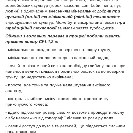
зернобобових культур (горох, квасоля, соя, боби, чина, нут,
люпин) з одночасним внесенням мінеральних добрив
при
нульовій (no-till) та мінімальній (mini-till) технологіях
вирощування с/г культур. Може бути використана також і
при
традиційній технології
за умови зняття турбо-дисків.
Одними з головних переваг в процесі роботи сівалки
прямого висіву СІЧ-4,2 є:
- мінімальне пошкодження поверхневого шару грунту;
- мінімальне потрапляння стерні в насіннєвий рядок;
- точній та рівномірний висів на необхідну глибину, навіть при
наявності великої кількості пожнивних решток та по поверхні
грунту, що недостатньо вирівнена;
- просте, але точне та гнучке налаштування висівного
апарату;
- контроль глибини висіву окремо від контролю тиску
прикочуючого колеса;
- вдало підібраний розмір сівалки дозволяє проводити якісну
сівбу незалежно від топографії ділянки та розміру поля;
- легкий доступ до вузлів та деталей, що піддаються сильним
навантаженням;