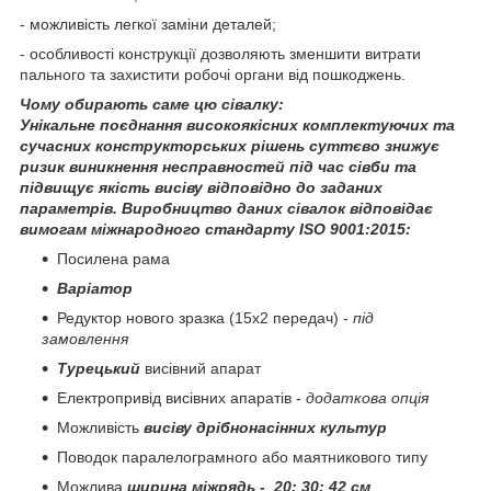
- можливість легкої заміни деталей;
- особливості конструкції дозволяють зменшити витрати
пального та захистити робочі органи від пошкоджень.
Чому обирають саме цю сівалку:
Унікальне поєднання високоякісних комплектуючих та
сучасних конструкторських рішень суттєво знижує
ризик виникнення несправностей під час сівби та
підвищує якість висіву відповідно до заданих
параметрів. Виробництво даних сівалок відповідає
вимогам міжнародного стандарту ISO 9001:2015:
Посилена рама
Варіатор
Редуктор нового зразка (15х2 передач) -
під
замовлення
Турецький
висівний апарат
Електропривід висівних апаратів -
додаткова опція
Можливість
висіву дрібнонасінних культур
Поводок паралелограмного або маятникового типу
Можлива
ширина міжрядь - 20; 30; 42 см