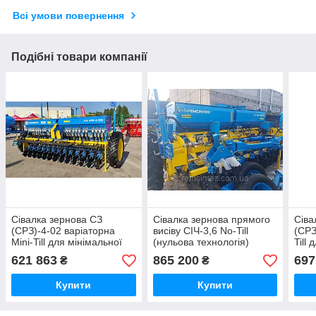
Всі умови повернення
Подібні товари компанії
Сівалка зернова СЗ
Сівалка зернова прямого
Сіва
(СРЗ)-4-02 варіаторна
висіву СІЧ-3,6 No-Till
(СРЗ
Mini-Till для мінімальної
(нульова технологія)
Till
технології з прикаткою
варіаторна
техн
621 863
865 200
697
₴
₴
неза
Купити
Купити