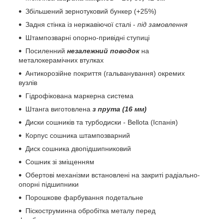
Збільшений зернотуковий бункер (+25%)
Задня стінка із нержавіючої сталі -
під замовлення
Штампозварні опорно-привідні ступиці
Посиленний
незалежний поводок
на
металокерамічних втулках
Антикорозійне покриття (гальванування) окремих
вузлів
Гідрофікована маркерна система
Штанга виготовлена
з прута (16 мм)
Диски сошників та турбодиски - Bellota (Іспанія)
Корпус сошника штампозварний
Диск сошника двопідшипниковий
Сошник зі зміщенням
Обертові механізми встановлені на закриті радіально-
опорні підшипники
Порошкове фарбування подетальне
Піскоструминна обробітка металу перед