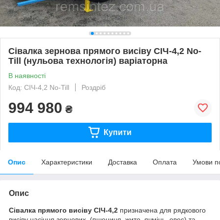
Сівалка зернова прямого висіву СІЧ-4,2 No-
Till (нульова технологія) варіаторна
В наявності
Код: СІЧ-4,2 No-Till
Роздріб
994 980
₴
Купити
Опис
Характеристики
Доставка
Оплата
Умови п
Опис
Сівалка прямого висіву СІЧ-4,2
призначена для рядкового
висіву насіння зернових (пшениця, жито, ячмінь, овес) та