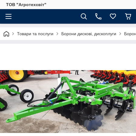
ТОВ "Агротехсвіт"
Товари та послуги
Борони дискові, дископлуги
Борон