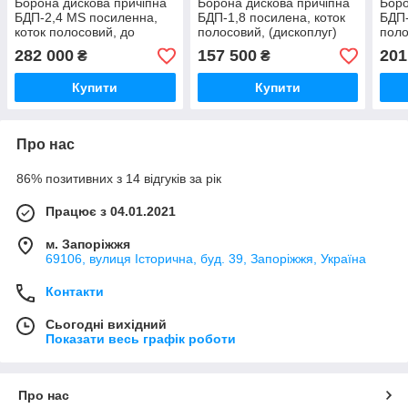
Борона дискова причіпна
Борона дискова причіпна
Боро
БДП-2,4 MS посиленна,
БДП-1,8 посилена, коток
БДП-
коток полосовий, до
полосовий, (дископлуг)
поло
тракторів МТЗ
МТЗ
282 000
157 500
201
₴
₴
Купити
Купити
Про нас
86% позитивних з 14 відгуків за рік
Працює з 04.01.2021
м. Запоріжжя
69106, вулиця Історична, буд. 39, Запоріжжя, Україна
Контакти
Сьогодні вихідний
Показати весь графік роботи
Про нас