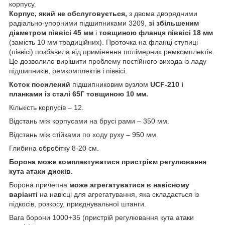
корпусу.
Корпус, який не обслуговується,
з двома дворядними
радіально-упорними підшипниками 3209,
зі збільшеним
діаметром піввісі 45 мм
і
товщиною фланця піввісі 18 мм
(замість 10 мм традиційних). Проточка на фланці ступиці
(піввісі) позбавила від примінення полімерних ремкомплектів.
Це дозволило вирішити проблему постійного вихода із ладу
підшипників, ремкомплектів і піввісі.
Коток посилений
підшипниковим вузлом
UСF-210 і
планками
із сталі 65Г
товщиною 10 мм.
Кількість корпусів – 12.
Відстань між корпусами на брусі рами – 350 мм.
Відстань між стійками по ходу руху – 950 мм.
Глибина обробітку 8-20 см.
Борона може комплектуватися пристрієм регулювання
кута атаки дисків.
Борона причепна
може агрегатуватися в навісному
варіанті
на навісці для агрегатування, яка складається із
підкосів, розкосу, приєднувальної штанги.
Вага борони 1000+35 (пристрій регулювання кута атаки