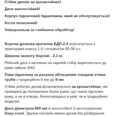
Стійки дисків на кронштейнах!
Диск зносостійкий!
Корпус підсилений підшипника, який не обслуговується!
Коток посилений!
У
ніверсальна за глибиною обробітку!
Борона дискова
причепна БДП-2,4
агрегатується з
тракторами классу 1,4 і потужністю 80-90 к.с.
Ширина захвату борони - 2,1
м.
Робочий диск з чистиком на окремій стійці закріплюється до
рами гайкою М42.
Рама підсилена з
а рахунок збільшення
товщин
и
стін
ки
труби
з традиційних 6 мм до
8 мм
.
Стійки робочих дисків встановлюються
на кронштейнах
, які
приварені до поперечних балок рами, що також підсилює
раму, а не в отвори, безпосередньо в рамі, як в традиційних
моделях.
Диск діаметром 660 мм
зі зносостійкої із застосуванням
бору сталі
. Зручна система заміни дисків без розбирання