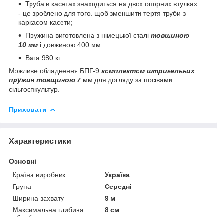
Труба в касетах знаходиться на двох опорних втулках
- це зроблено для того, щоб зменшити тертя труби з
каркасом касети;
Пружина виготовлена з німецької сталі
товщиною
10 мм
і довжиною 400 мм.
Вага 980 кг
Можливе обладнення БПГ-9
комплектом штригельних
пружин товщиною 7
мм для догляду за посівами
сільгоспкультур.
Приховати
Характеристики
Основні
Країна виробник
Україна
Група
Середні
Ширина захвату
9 м
Максимальна глибина
8 см