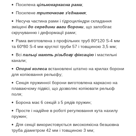
Посилена
цільнокаркасна рама
;
Посилене
триточкове з'єднання
;
Несуча частина рами і гідроциліндри складання
зміщені
до середини ваги борони
, що запобігає
скручуванню і деформації рами;
Рама виготовлена з профільних труб 80*120 S-4 мм
та 60*80 S-4 мм круглої труби 57 і товщиною 3,5 мм;
Всі
пальці мають різьбову фіксацію
і мастильні
канали;
Опорні колеса
встановлені штатно на крилах борони
для копіювання рельєфу;
Секція пружинної борони виготовлена каркасно на
плаваючому підвісі, що дозволяє копіювати рельєф
поля;
Борона має 6 секцій з 5 рядів пружин;
Просте і надійне в роботі регулювання кута нахилу
пружин;
Для секції використовується високоякісна безшовна
труба діаметром 42 мм і товщиною 3 мм;