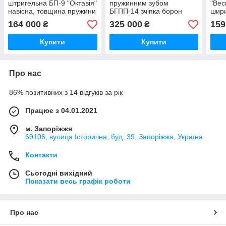
штригельна БП-9 "Октавія"
пружинним зубом
"Вес
навісна, товщина пружини
БГПП-14 зчіпка борон
шири
7 мм, з шириною захвата
пружинних, ширина
164 000
325 000
159
₴
₴
9 метрів
захвата 14 метрів
Купити
Купити
Про нас
86% позитивних з 14 відгуків за рік
Працює з 04.01.2021
м. Запоріжжя
69106, вулиця Історична, буд. 39, Запоріжжя, Україна
Контакти
Сьогодні вихідний
Показати весь графік роботи
Про нас