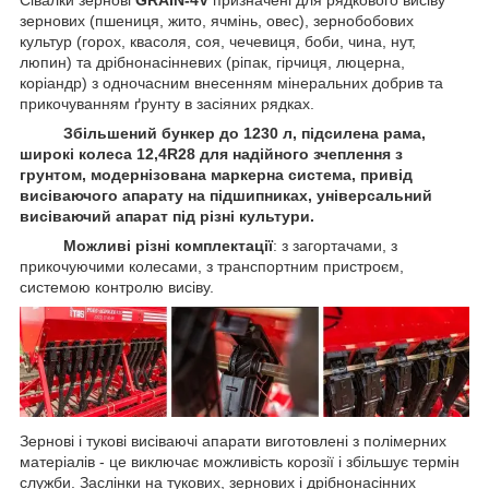
зернових (пшениця, жито, ячмінь, овес), зернобобових
культур (горох, квасоля, соя, чечевиця, боби, чина, нут,
люпин) та дрібнонасінневих (ріпак, гірчиця, люцерна,
коріандр) з одночасним внесенням мінеральних добрив та
прикочуванням ґрунту в засіяних рядках.
Збільшений бункер до 1230 л, підсилена рама,
широкі колеса 12,4R28 для надійного зчеплення з
грунтом, модернізована маркерна система, привід
висіваючого апарату на підшипниках, універсальний
висіваючий апарат під різні культури.
Можливі різні комплектації
: з загортачами, з
прикочуючими колесами, з транспортним пристроєм,
системою контролю висіву.
Зернові і тукові висіваючі апарати виготовлені з полімерних
матеріалів - це виключає можливість корозії і збільшує термін
служби. Заслінки на тукових, зернових і дрібнонасінних