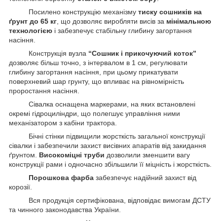
Посилено конструкцію механізму
тиску сошників на
ґрунт до 65 кг
, що дозволяє виробляти висів за
мінімальною
технологією
і забезпечує стабільну глибину загортання
насіння.
Конструкція вузла
“Сошник і прикочуючий коток”
дозволяє більш точно, з інтервалом в 1 см, регулювати
глибину загортання насіння, при цьому прикатувати
поверхневий шар грунту, що впливає на рівномірність
проростання насіння.
Сівалка оснащена маркерами, на яких встановлені
окремі гідроциліндри, що полегшує управління ними
механізатором з кабіни трактора.
Бічні стінки підвищили жорсткість загальної конструкції
сівалки і забезпечили захист висівних апаратів від закидання
ґрунтом.
Високоміцні труби
дозволили зменшити вагу
конструкції рами і одночасно збільшили її міцність і жорсткість.
Порошкова фарба
забезпечує надійний захист від
корозії.
Вся продукція сертифікована, відповідає вимогам ДСТУ
та чинного законодавства України.