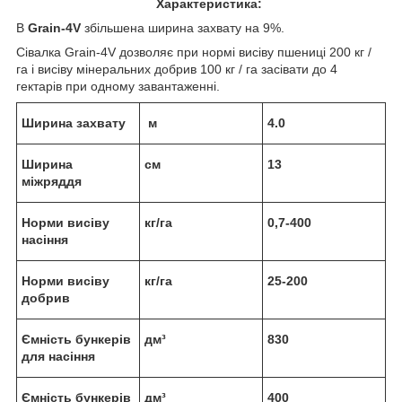
Характеристика:
В
Grain-4V
збільшена ширина захвату на 9%.
Сівалка Grain-4V дозволяє при нормі висіву пшениці 200 кг /
га і висіву мінеральних добрив 100 кг / га засівати до 4
гектарів при одному завантаженні.
Ширина захвату
м
4.0
Ширина
см
13
міжряддя
Норми висіву
кг/га
0,7-400
насіння
Норми висіву
кг/га
25-200
добрив
Ємність бункерів
дм³
830
для насіння
Ємність бункерів
дм³
400