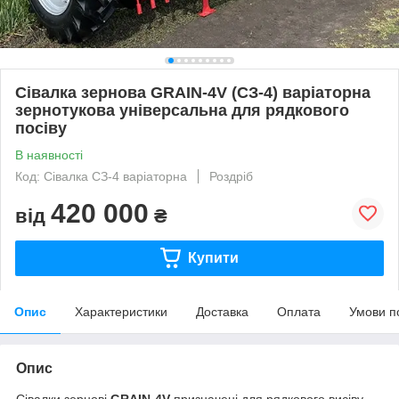
Сівалка зернова GRAIN-4V (СЗ-4) варіаторна
зернотукова універсальна для рядкового
посіву
В наявності
Код: Сівалка СЗ-4 варіаторна
Роздріб
420 000
від
₴
Купити
Опис
Характеристики
Доставка
Оплата
Умови п
Опис
Сівалки зернові
GRAIN
-4
V
призначені для рядкового висіву