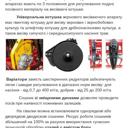
апаратах мають по 3 положення для регулювання подачі
посівного матеріалу на висіваючі котушки.
Універсальна котушка з
ернового висіваючого апарату
має гвинтову котушку для висіву зернових і зернобобових
культур та штифтову котушку для дрібнонасіннєвих культур, а
також висіву сипучого і середньосипучого насіння трав.
Варіатори
замість шестеренних редукторів забезпечують
легке і швидке регулювання в діапазоні норм висіву: для
насіння - від 0,7 до 400 кг/га; добрив - від 25 до 200 кг/га.
Сошник
зі зміщеними дисками
дозволяє проводити
посів при наявності пожнивних залишків.
На сівалки можна встановлювати однорядкові або
дворядкові дводискові сошники. Ресурс роботи сошників
збільшений на 100% за рахунок використання сучасних
технологій обробітку
сталей c вмістом бору
.