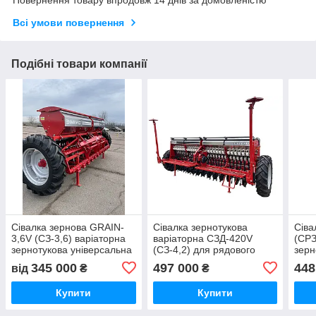
Всі умови повернення
Подібні товари компанії
Сівалка зернова GRAIN-
Сівалка зернотукова
Сіва
3,6V (СЗ-3,6) варіаторна
варіаторна СЗД-420V
(СРЗ
зернотукова універсальна
(СЗ-4,2) для рядового
зерн
для рядкового посіву
посіву зернових,
рядк
345 000
497 000
448
від
₴
₴
зернобобових і дрібного
прик
насіння
Купити
Купити