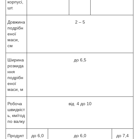
корпусі,
шт.
Довжина
2 – 5
подрібн
еної
маси,
см
Ширина
до 6,5
розкида
ння
подрібн
еної
маси, м
Робоча
від 4 до 10
швидкіст
ь, км/год
по валку
Продукт
до 6,0
до 6,0
до 7,4