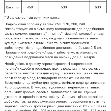
Вага, кг
450
530
630
* В залежності від величини валка
Подрібнювач соломи у валках УМС 170, 200, 240
використовується в сільському господарстві для подрібнення
валків соломи: пшеничної, ячмінної, вівсяної, рисової, ріпаку,
сої, гречки, льону, люпину, кукурудзи, соняшнику та інших
культур. Система рівних ножів та рівних протиножів
забезпечує якісне подрібнення довжиною не більше 2-5 см.
Направляючі подрібненої маси забезпечують рівномірне
розкидання подрібненої маси на ширину до 6,5 метрів.
Необхідність в даному агрегаті зросла зі скороченням
поголів'я худоби в господарствах, в результаті чого солому
перестали заготовляти для корму. З метою очищення від неї
полів солому в ряді господарств спалюють на полях.
Безсумнівно, це згубно для ґрунту, оскільки веде до зниження
його родючості. В умовах відсутності перегною та інших
органічних добрив солома залишається чи не єдиним
джерелом органічного матеріалу. Солома - цінне органічне
добриво. Так, за розрахунками вчених, повернення в ґрунт не
зернової частини врожаю рівноцінне внесенню 82 - 269 кг / га
аміачної селітри, 56 - 205 кг / га суперфосфату, 75 - 343 кг / га