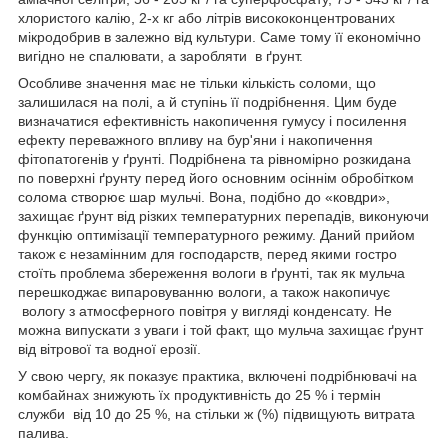
хлористого калію, 2-х кг або літрів висококонцентрованих
мікродобрив в залежно від культури. Саме тому її економічно
вигідно не спалювати, а заробляти в ґрунт.
Особливе значення має не тільки кількість соломи, що
залишилася на полі, а й ступінь її подрібнення. Цим буде
визначатися ефективність накопичення гумусу і посилення
ефекту переважного впливу на бур'яни і накопичення
фітопатогенів у ґрунті. Подрібнена та рівномірно розкидана
по поверхні ґрунту перед його основним осіннім обробітком
солома створює шар мульчі. Вона, подібно до «ковдри»,
захищає ґрунт від різких температурних перепадів, виконуючи
функцію оптимізації температурного режиму. Даний прийом
також є незамінним для господарств, перед якими гостро
стоїть проблема збереження вологи в ґрунті, так як мульча
перешкоджає випаровуванню вологи, а також накопичує
вологу з атмосферного повітря у вигляді конденсату. Не
можна випускати з уваги і той факт, що мульча захищає ґрунт
від вітрової та водної ерозії.
У свою чергу, як показує практика, включені подрібнювачі на
комбайнах знижують їх продуктивність до 25 % і термін
служби від 10 до 25 %, на стільки ж (%) підвищують витрата
палива.