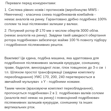
Переваги перед конкурентами:
1. Система рівних ножів і протиножів (виробництво MWS -
Німеччина) - класична схема подрібнювачів комбайнів -
немає аналогів на ринку. Гарантовано дрібно подрібнює 100%
соломи та інші післяжнивні залишки у валках.
2. Потужний ротор Ø 170 мм з числом обертів 3000 об/хв.
(немає аналогів на ринку). Завдяки такій швидкості обертання
ротора подрібнювач забезпечує майже 100 % повноту підбору
і подрібнення післяжнивних решток.
Важливо! Це єдина, подібна машина, яка адаптована для
подрібнення післяжнивних залишків кукурудзи, соняшнику,
трави, бадилля, виноградної лози, гілок товщиною до 3-х см і
т.п. Шляхом простої трансформації (завдяки комплекту
переобладнання) УМС 170, 200, 240 перетворюється в
звичайний мульчувач з Y - подібними ножами.
Таким чином (враховуючи комплект переобладнання),
пропонується подрібнювач 2 в 1: подрібнювач валків соломи
(аналогів якої немає на ринку) і повноцінний подрібнювач
післяжнивних залишків кукурудзи, соняшнику та інших
вертикальних рток.