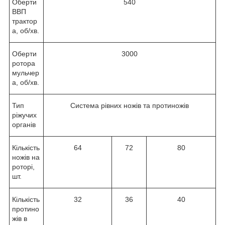
Оберти
540
ВВП
трактор
а, об/хв.
Оберти
3000
ротора
мульчер
а, об/хв.
Тип
Система рівних ножів та протиножів
ріжучих
органів
Кількість
64
72
80
ножів на
роторі,
шт.
Кількість
32
36
40
протино
жів в