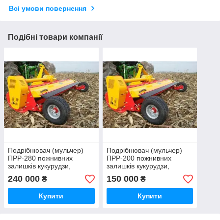
Всі умови повернення
Подібні товари компанії
Подрібнювач (мульчер)
Подрібнювач (мульчер)
ПРР-280 пожнивних
ПРР-200 пожнивних
залишків кукурудзи,
залишків кукурудзи,
соняшнику, зернових, гілок
соняшнику, зернових, гілок
240 000
150 000
₴
₴
в саду і лози
в саду і лози
виноградників
виноградників
Купити
Купити