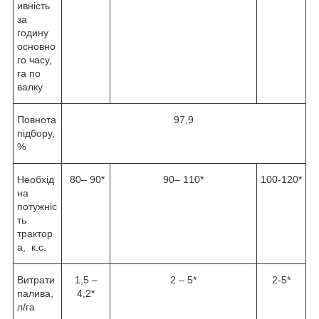
ивність
за
годину
основно
го часу,
га по
валку
Повнота
97,9
підбору,
%
Необхід
80– 90*
90– 110*
100-120*
на
потужніс
ть
трактор
а, к.с.
Витрати
1,5 –
2 – 5*
2-5*
палива,
4,2*
л/га