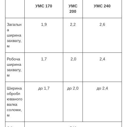
УМС 170
УМС
УМС 240
200
Загальн
1,9
2,2
2,6
а
ширина
захвату,
м
Робоча
1,7
2,0
2,4
ширина
захвату,
м
Ширина
до 1,7
до 2,0
до 2,4
обробл
юваного
валка
соломи,
м