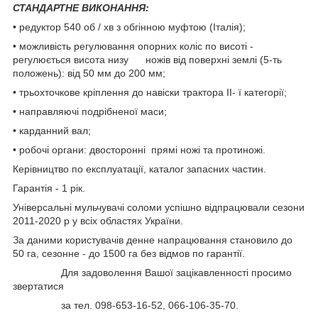
СТАНДАРТНЕ ВИКОНАННЯ:
• редуктор 540 об / хв з обгінною муфтою (Італія);
• можливість регулювання опорних коліс по висоті -
регулюється висота низу ножів від поверхні землі (5-ть
положень): від 50 мм до 200 мм;
• трьохточкове кріплення до навіски трактора II- ї категорії;
• направляючі подрібненої маси;
• карданний вал;
• робочі органи: двосторонні прямі ножі та протиножі.
Керівництво по експлуатації, каталог запасних частин.
Гарантія - 1 рік.
Універсальні мульчувачі соломи успішно відпрацювали сезони
2011-2020 р у всіх областях України.
За даними користувачів денне напрацювання становило до
50 га, сезонне - до 1500 га без відмов по гарантії.
Для задоволення Вашої зацікавленності просимо
звертатися
за тел. 098-653-16-52, 066-106-35-70.