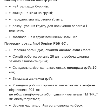
нейтралізація бур'янів;
знищення кірки на ґрунті;
передпосівна підготовка ґрунту;
розпушування ґрунту для насичення вологою і
повітрям;
заглиблення в ґрунт пожнивних залишків.
Переваги ротаційної борін
и РБН-6С
:
Робочий орган (
зуб
)
повний аналог John Deere
;
Секцій робочих органів 28 шт., а робоча ширина
захвату становить
6,0
м
;
Складальна зірочка на заклепках,
товщина зуба 10
мм
;
Закалена лопатка зуба
;
У тандемі робочих органів встановлюються
конусні
підшипники 204, які
не
обслуговуються
або
підшипникові вузли TM "FKL",
які обслуговуються;
Верхня частина стійки встановлена
на двох