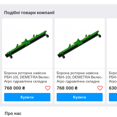
Подібні товари компанії
Борона роторна навісна
Борона роторна навісна
Боро
РБН-10L DEMETRA Велес-
РБН-10L DEMETRA Велес-
РБН
Агро гідравлічна складна
Агро гідравлічна складна
Агро
рама, ширина 10 м
рама, ширина 10 м
рама
768 000
768 000
630
₴
₴
Купити
Купити
Про нас