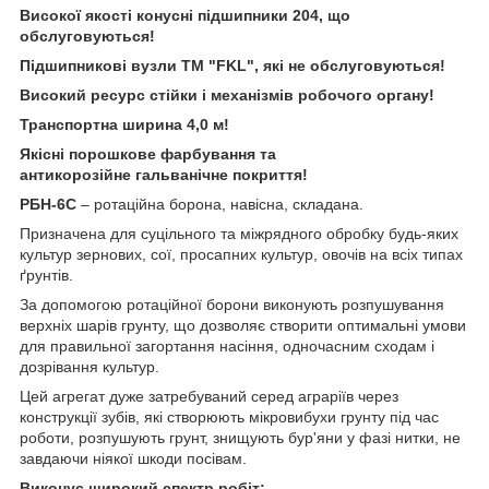
Високої якості конусні підшипники 204, що
обслуговуються!
Підшипникові вузли TM "FKL", які не обслуговуються!
Високий ресурс стійки і механізмів робочого органу!
Транспортна ширина 4,0 м!
Якісн
і порошкове фарбування та
антикорозійне гальванічне покриття!
РБН-6С
– ротаційна борона, навісна, складана.
Призначена для суцільного та міжрядного обробку будь-яких
культур зернових, сої, просапних культур, овочів на всіх типах
ґрунтів.
За допомогою ротаційної борони виконують розпушування
верхніх шарів грунту, що дозволяє створити оптимальні умови
для правильної загортання насіння, одночасним сходам і
дозрівання культур.
Цей агрегат дуже затребуваний серед аграріїв через
конструкції зубів, які створюють мікровибухи грунту під час
роботи, розпушують грунт, знищують бур'яни у фазі нитки, не
завдаючи ніякої шкоди посівам.
Виконує широкий спектр робіт: