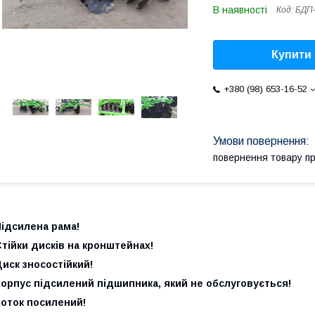
В наявності
Код:
БДП-
Купити
+380 (98) 653-16-52
повернення товару п
Підсилена рама!
тійки дисків на кронштейнах!
иск зносостійкий!
орпус підсилений підшипника, який не обслуговується!
Коток посилений!