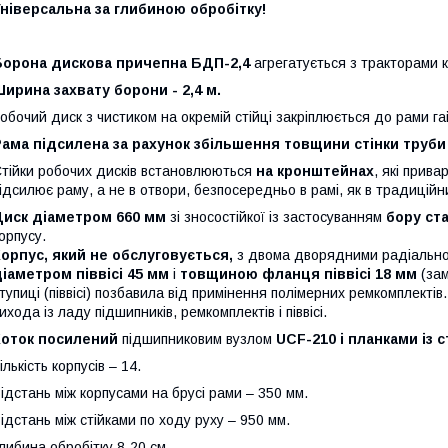
ніверсальна за глибиною обробітку!
Борона дискова
причепна БДП-2,4
агрегатується з тракторами кл
ирина захвату борони - 2,
4
м.
обочий диск з чистиком на окремій стійці закріплюється до рами г
ама підсилена з
а рахунок збільшення
товщин
и
стін
ки труби
тійки робочих дисків встановлюються
на кронштейнах
, які прив
ідсилює раму, а не в отвори, безпосередньо в рамі, як в традицій
Диск діаметром 660 мм
зі зносостійкої із застосуванням
бору ста
орпусу.
орпус, який не обслуговується,
з двома дворядними радіально
іаметром піввісі 45 мм
і
товщиною фланця піввісі 18 мм
(за
тупиці (піввісі) позбавила від примінення полімерних ремкомплекті
ихода із ладу підшипників, ремкомплектів і піввісі.
Коток посилений
підшипниковим вузлом
UСF-210 і планками
із 
ількість корпусів – 14.
ідстань між корпусами на брусі рами – 350 мм.
ідстань між стійками по ходу руху – 950 мм.
либина обробітку 8-20 см.