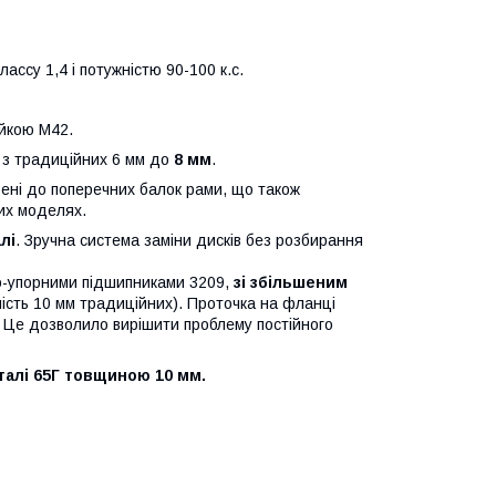
ассу 1,4 і потужністю 90-100 к.с.
айкою М42.
з традиційних 6 мм до
8 мм
.
арені до поперечних балок рами, що також
них моделях.
лі
. Зручна система заміни дисків без розбирання
-упорними підшипниками 3209,
зі збільшеним
мість 10 мм традиційних). Проточка на фланці
в. Це дозволило вирішити проблему постійного
сталі 65Г
товщиною 10 мм.