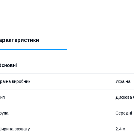
арактеристики
Основні
раїна виробник
Україна
ип
Дискова 
рупа
Середні
ирина захвату
2.4 м