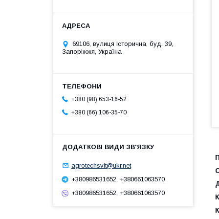
69106, вулиця Історична, буд. 39,
Запоріжжя, Україна
+380 (98) 653-16-52
+380 (66) 106-35-70
agrotechsvit@ukr.net
С
+380986531652, +380661063570
Д
+380986531652, +380661063570
К