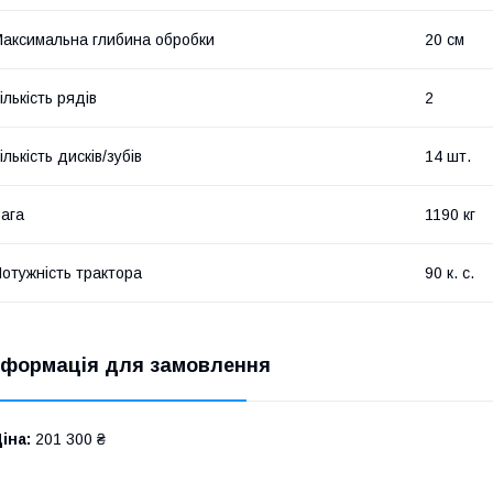
аксимальна глибина обробки
20 см
ількість рядів
2
ількість дисків/зубів
14 шт.
ага
1190 кг
отужність трактора
90 к. с.
нформація для замовлення
іна:
201 300 ₴