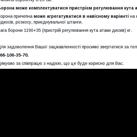
Борона може комплектуватися пристрієм регулювання кута а
орона причепна
може агрегатуватися в навісному варіанті
на 
ідкосів, розкосу, приєднувальної штанги.
ага борони 1190+35 (пристрій регулювання кута атаки дисків) кг.
ля задоволення Вашої зацікавленності просимо звертатися за те
66-106-35-70.
якуємо за співпрацю з надією, що це буде корисно для Вас.