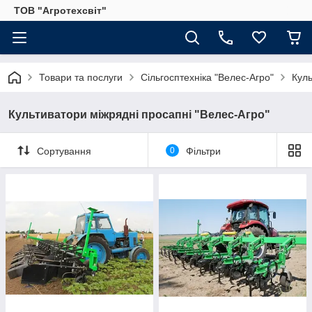
ТОВ "Агротехсвіт"
Товари та послуги
Сільгосптехніка "Велес-Агро"
Куль
Культиватори міжрядні просапні "Велес-Агро"
Сортування
0
Фільтри