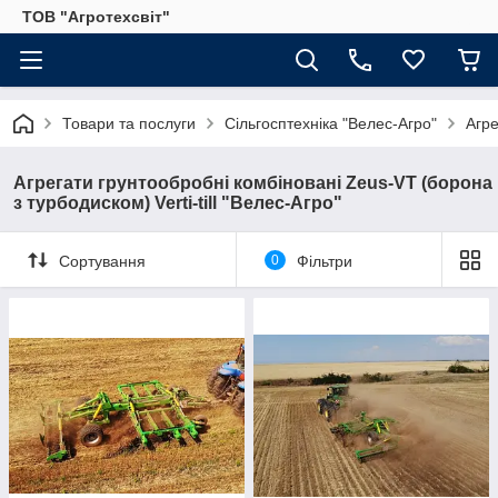
ТОВ "Агротехсвіт"
Товари та послуги
Сільгосптехніка "Велес-Агро"
Агре
Агрегати грунтообробні комбіновані Zeus-VT (борона
з турбодиском) Verti-till "Велес-Агро"
Сортування
0
Фільтри