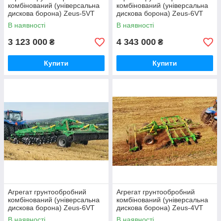
комбінований (універсальна
комбінований (універсальна
дискова борона) Zeus-5VT
дискова борона) Zeus-6VT
Verti-till з ножовими котками
Verti-till з внесенням добрив
В наявності
В наявності
"Велес-Агро", ширина 5 м
"Велес-Агро", ширина 6 м
3 123 000
4 343 000
₴
₴
Купити
Купити
Агрегат грунтообробний
Агрегат грунтообробний
комбінований (універсальна
комбінований (універсальна
дискова борона) Zeus-6VT
дискова борона) Zeus-4VT
Verti-till з ножовими котками
Verti-till з ножовими котками
В наявності
В наявності