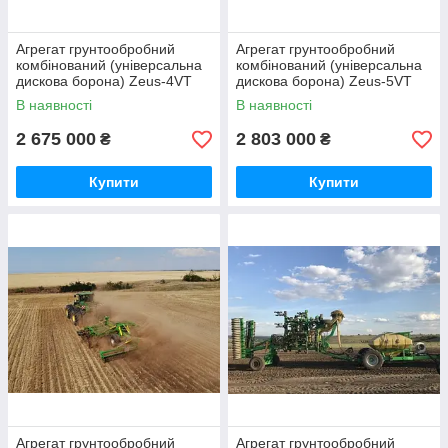
Агрегат грунтообробний
Агрегат грунтообробний
комбінований (універсальна
комбінований (універсальна
дискова борона) Zeus-4VT
дискова борона) Zeus-5VT
Verti-till з ножовими котками
Verti-till "Велес-Агро", ширина
В наявності
В наявності
"Велес-Агро", ширина 4 м
5 м
2 675 000
2 803 000
₴
₴
Купити
Купити
Агрегат грунтообробний
Агрегат грунтообробний