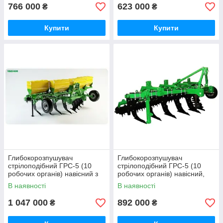
766 000
623 000
₴
₴
Купити
Купити
Глибокорозпушувач
Глибокорозпушувач
стрілоподібний ГРС-5 (10
стрілоподібний ГРС-5 (10
робочих органів) навісний з
робочих органів) навісний,
внесенням добрив, кольчатий
кольчатий каток Велес-Агро
В наявності
В наявності
каток Велес-Агро
1 047 000
892 000
₴
₴