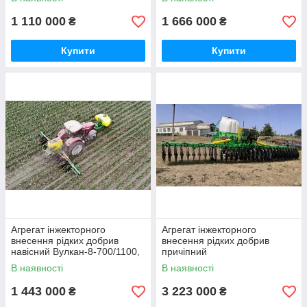
1 110 000
1 666 000
₴
₴
Купити
Купити
Агрегат інжекторного
Агрегат інжекторного
внесення рідких добрив
внесення рідких добрив
навісний Вулкан-8-700/1100,
причіпний
бак 1100 л, ширина 8 м
Вулкан-10П-250/3000, бак
В наявності
В наявності
3000 л, ширина 10 м
1 443 000
3 223 000
₴
₴