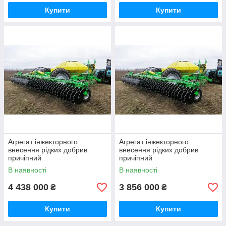
Купити
Купити
Агрегат інжекторного
Агрегат інжекторного
внесення рідких добрив
внесення рідких добрив
причіпний
причіпний
Вулкан-12П-233/7000, бак
Вулкан-12П-250/4000, бак
В наявності
В наявності
7000 л, ширина 12 м
4000 л, ширина 12 м
4 438 000
3 856 000
₴
₴
Купити
Купити