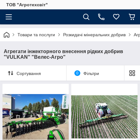
ТОВ "Агротехсвіт"
Товари та послуги
Розкидачі мінеральних добрив
Аг
Агрегати інжекторного внесення рідких добрив
"VULKAN" "Велес-Агро"
Сортування
0
Фільтри