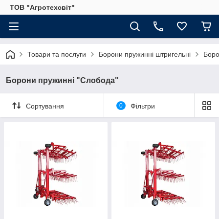
ТОВ "Агротехсвіт"
Товари та послуги
Борони пружинні штригельні
Боро
Борони пружинні "Слобода"
Сортування
0
Фільтри