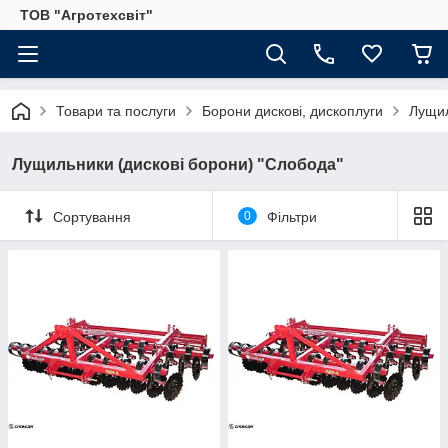
ТОВ "Агротехсвіт"
Товари та послуги
Борони дискові, дископлуги
Лущил
Лущильники (дискові борони) "Слобода"
Сортування
0
Фільтри