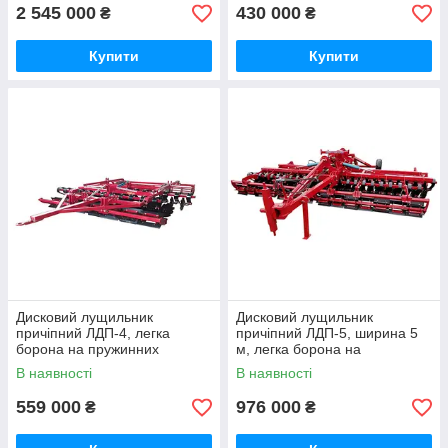
2 545 000
430 000
₴
₴
Купити
Купити
Дисковий лущильник
Дисковий лущильник
причіпний ЛДП-4, легка
причіпний ЛДП-5, ширина 5
борона на пружинних
м, легка борона на
вібростойках, до трактора
пружинних вібростойках
В наявності
В наявності
МТЗ, ширина 4 м
559 000
976 000
₴
₴