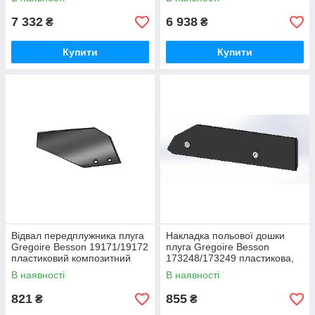
Текрон
7 332
6 938
₴
₴
Купити
Купити
Відвал пeредплужника плуга
Накладка польової дошки
Gregoire Besson 19171/19172
плуга Gregoire Besson
пластиковий композитний
173248/173249 пластикова,
Текрон
композитний Текрон
В наявності
В наявності
821
855
₴
₴