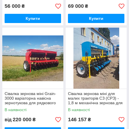
56 000
69 000
₴
₴
Купити
Купити
Сівалка зернова міні Grain-
Сівалка зернова міні для
3000 варіаторна навісна
малих тракторів СЗ (СРЗ) -
зернотукова для рядкового
1,8 м механічна зернова для
посіву, ширина 3 м
рядкового посіву
В наявності
В наявності
220 000
146 157
від
₴
₴