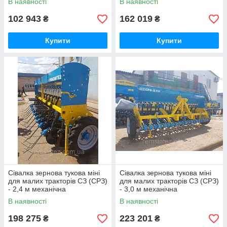
В наявності
В наявності
посіву
102 943
162 019
₴
₴
Купити
Купити
Сівалка зернова тукова міні
Сівалка зернова тукова міні
для малих тракторів СЗ (СРЗ)
для малих тракторів СЗ (СРЗ)
- 2,4 м механічна
- 3,0 м механічна
зернотукова для рядкового
зернотукова для рядкового
В наявності
В наявності
посіву
посіву
198 275
223 201
₴
₴