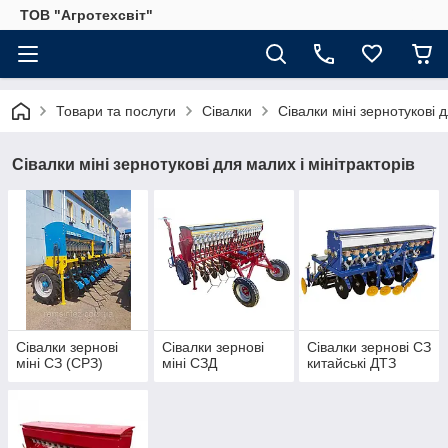
ТОВ "Агротехсвіт"
Товари та послуги
Сівалки
Сівалки міні зернотукові д
Сівалки міні зернотукові для малих і мінітракторів
Сівалки зернові
Сівалки зернові
Сівалки зернові СЗ
міні СЗ (СРЗ)
міні СЗД
китайські ДТЗ