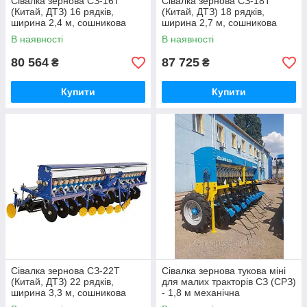
Сівалка зернова СЗ-16Т
Сівалка зернова СЗ-18Т
(Китай, ДТЗ) 16 рядків,
(Китай, ДТЗ) 18 рядків,
ширина 2,4 м, сошникова
ширина 2,7 м, сошникова
дискова навісна китайська
дискова навісна китайська
В наявності
В наявності
80 564
87 725
₴
₴
Купити
Купити
Сівалка зернова СЗ-22Т
Сівалка зернова тукова міні
(Китай, ДТЗ) 22 рядків,
для малих тракторів СЗ (СРЗ)
ширина 3,3 м, сошникова
- 1,8 м механічна
дискова навісна китайська
зернотукова для рядкового